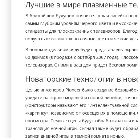
Лучшие в мире плазменные те
В ближайшем будущем появится целая линейка новы
самым глубоким уровням черного цвета и высокока
стандарты для плоскоэкранных телевизоров. Благода
получать исключительно сочные цвета и четкие дет
В новом модельном ряду будут представлены экраны 
60 дюймов (в продаже с октября 2007 года). Плоск
телевизорах. С ними в ваш дом придет бескомпроми
Новаторские технологии в но
Целью инженеров Pioneer было создание безошибочн
увидите на экране моделей из новой линейки, точно
(конструкторы называют его “Интеллектуальной сис
«картинку» независимо от освещения в помещении. 
просмотра. Темные сцены будут обрабатываться ина
трансляция ночной игры. Сигнал также будет обраб
записи дневной игры в темной комнате ночью.