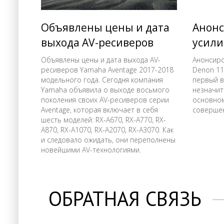
Объявлены цены и дата
Анонс
выхода AV-ресиверов
усили
Yamaha RX-A 70
A110
Объявлены цены и дата выхода AV-
Анонсиро
ресиверов Yamaha Aventage 2017-2018
Denon 110
модельного года. Сегодня компания
первый в
Yamaha объявила о выходе восьмого
незначит
поколения своих AV-ресиверов серии
основном
Aventage, которая включает в себя
совершен
шесть моделей: RX-A670, RX-A770, RX-
A870, RX-A1070, RX-A2070, RX-A3070. Как
и следовало ожидать, они переполнены
новейшими AV-технологиями.
ОБРАТНАЯ СВЯЗЬ