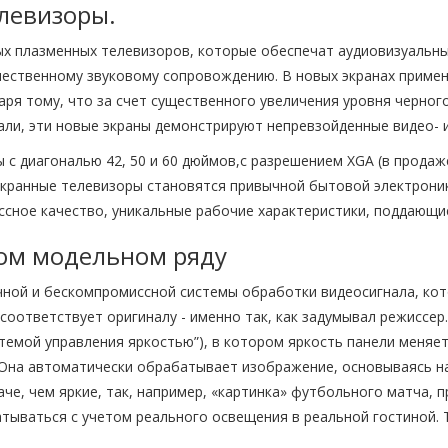
левизоры.
х плазменных телевизоров, которые обеспечат аудиовизуальны
чественному звуковому сопровождению. В новых экранах приме
ря тому, что за счет существенного увеличения уровня черного 
али, эти новые экраны демонстрируют непревзойденные видео- и
с диагональю 42, 50 и 60 дюймов,с разрешением XGA (в продаже 
оэкранные телевизоры становятся привычной бытовой электрони
ссное качество, уникальные рабочие характеристики, поддающи
вом модельном ряду
ой и бескомпромиссной системы обработки видеосигнала, котор
 соответствует оригиналу - именно так, как задумывал режиссер
темой управления яркостью”), в котором яркость панели меняе
Она автоматически обрабатывает изображение, основываясь на
че, чем яркие, так, например, «картинка» футбольного матча, 
атываться с учетом реального освещения в реальной гостиной. 