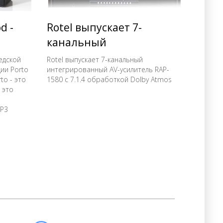
d -
Rotel выпускает 7-
канальный
интегрированный AV-
едской
Rotel выпускает 7-канальный
ции Porto
интегрированный AV-усилитель RAP-
усилитель RAP-1580 с
to - это
1580 с 7.1.4 обработкой Dolby Atmos
7.1.4 обработкой Dolby
 это
Atmos
Р3