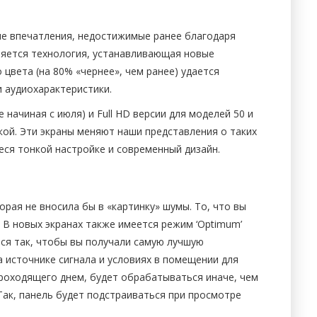
е впечатления, недостижимые ранее благодаря
няется технология, устанавливающая новые
цвета (на 80% «чернее», чем ранее) удается
 аудиохарактеристики.
начиная с июля) и Full HD версии для моделей 50 и
кой. Эти экраны меняют наши представления о таких
еся тонкой настройке и современный дизайн.
ая не вносила бы в «картинку» шумы. То, что вы
. В новых экранах также имеется режим ‘Optimum’
тся так, чтобы вы получали самую лучшую
 источнике сигнала и условиях в помещении для
проходящего днем, будет обрабатываться иначе, чем
Так, панель будет подстраиваться при просмотре