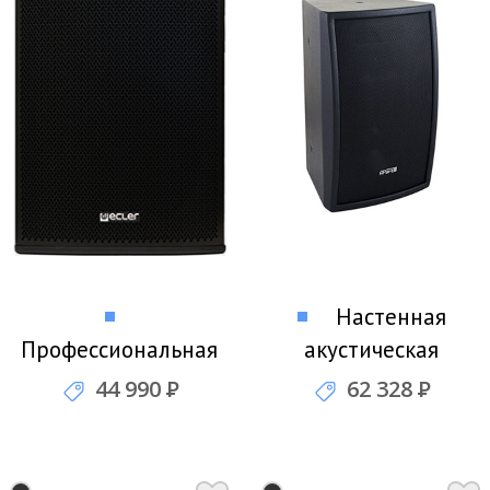
Настенная
Профессиональная
акустическая
акустика ECLER
система Biamp
44 990
Р
62 328
Р
ARQIS 112 (black)
MASK8F-BL