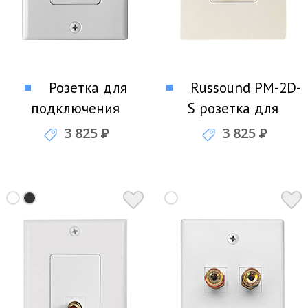
Розетка для
Russound PM-2D-
подключения
S розетка для
акустики SCP 202D-
подключения
3 825
Р
3 825
Р
241-WT
акустики