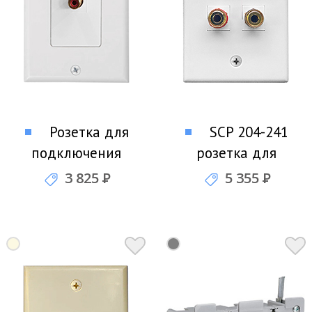
Розетка для
SCP 204-241
подключения
розетка для
сабвуфера SCP 201D-
подключения двух
3 825
Р
5 355
Р
243-WT
акустических систем