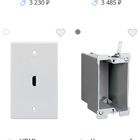
PM-1D-S
3 230
Р
3 485
Р