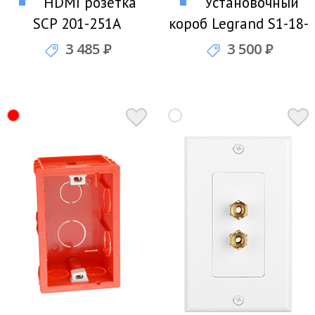
HDMI розетка
Установочный
SCP 201-251A
короб Legrand S1-18-
W
3 485
Р
3 500
Р