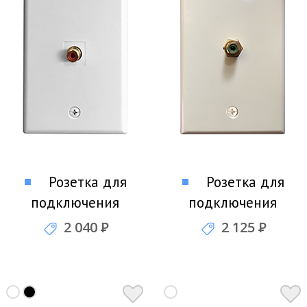
Розетка для
Розетка для
подключения
подключения
сабвуфера SCP 201-
сабвуфера Russound
2 040
Р
2 125
Р
243
BP1S