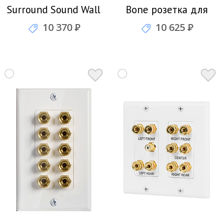
Surround Sound Wall
Bone розетка для
Plate розетка для
подключения
10 370
Р
10 625
Р
подключения
четырех
четырех
акустических систем
акустических систем