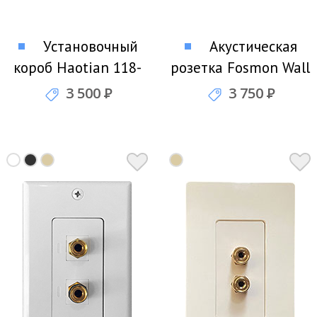
Установочный
Акустическая
короб Haotian 118-
розетка Fosmon Wall
W1
Plate - 1 Speaker
3 500
Р
3 750
Р