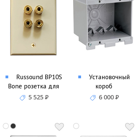
Russound BP10S
Установочный
Bone розетка для
короб
подключения двух
Legrand S232W
5 525
Р
6 000
Р
акустических систем