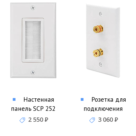
Настенная
Розетка для
панель SCP 252
подключения
акустики SCP 202-
2 550
Р
3 060
Р
241