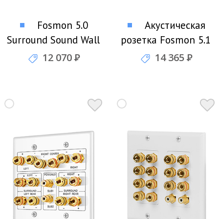
Fosmon 5.0
Акустическая
Surround Sound Wall
розетка Fosmon 5.1
Plate розетка для
Home Theater Wall
12 070
Р
14 365
Р
подключения пяти
Plate
акустических систем