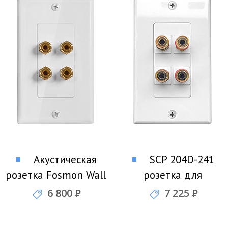
Акустическая
SCP 204D-241
розетка Fosmon Wall
розетка для
Plate - 2 Speakers
подключения двух
6 800
Р
7 225
Р
акустических систем