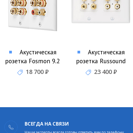
Акустическая
Акустическая
розетка Fosmon 9.2
розетка Russound
Surround Sound Wall
HTP-7.2
18 700
Р
23 400
Р
Plate
ВСЕГДА НА СВЯЗИ
Наши эксперты всегда готовы ответить вам по телефону,