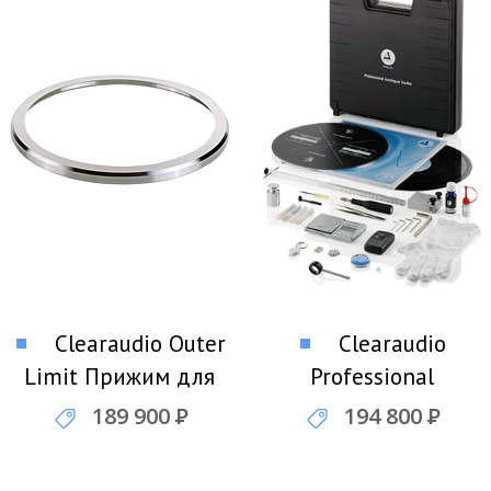
Clearaudio Outer
Clearaudio
Limit Прижим для
Professional
виниловых
Analogue Toolkit
189 900
Р
194 800
Р
пластинок
Комплект для
настройки тонарма