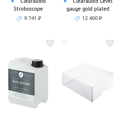
Clearaudio
Clearaudio Level
Stroboscope
gauge gold plated
Testrecord Тестовый
Пузырьковый
9 741
Р
12 400
Р
диск для
уровень
стробоскопа