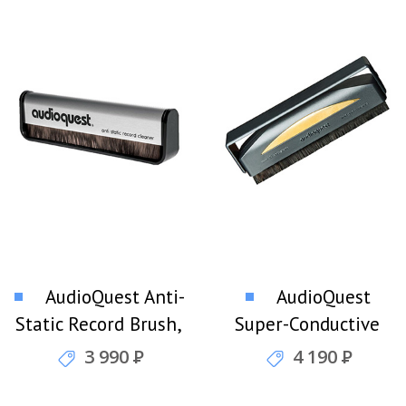
AudioQuest Anti-
AudioQuest
Static Record Brush,
Super-Conductive
щетка для чистки
Anti-Static Record
3 990
Р
4 190
Р
виниловых
Brush, щетка для
пластинок
чистки виниловых