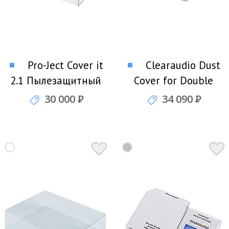
Pro-Ject Cover it
Clearaudio Dust
2.1 Пылезащитный
Cover for Double
короб
Matrix Professional
30 000
Р
34 090
Р
Пылезащитный
короб для моющей
машины