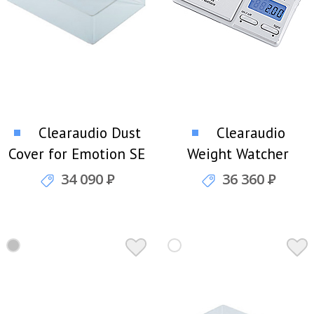
Clearaudio Dust
Clearaudio
Cover for Emotion SE
Weight Watcher
Пылезащитный
(Silver) Электронные
34 090
Р
36 360
Р
короб
весы