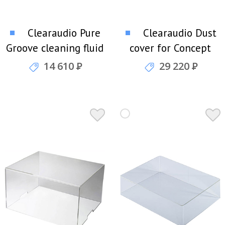
Clearaudio Pure
Clearaudio Dust
Groove cleaning fluid
cover for Concept
2,5 л Жидкость для
Пылезащитный
14 610
Р
29 220
Р
моющей машинки
короб