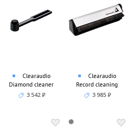
Clearaudio
Clearaudio
Diamond cleaner
Record cleaning
brush Щетка для
brush Щетка для
3 542
Р
3 985
Р
чистки иглы
очистки виниловых
дисков