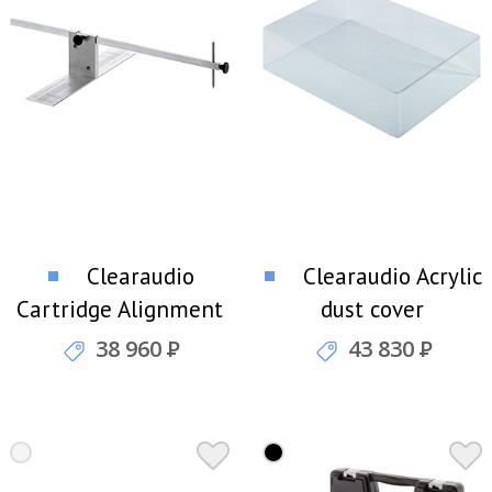
Clearaudio
Clearaudio Acrylic
Cartridge Alignment
dust cover
Gauge IEC Шаблон
Пылезащитный
38 960
Р
43 830
Р
для тонармов
короб