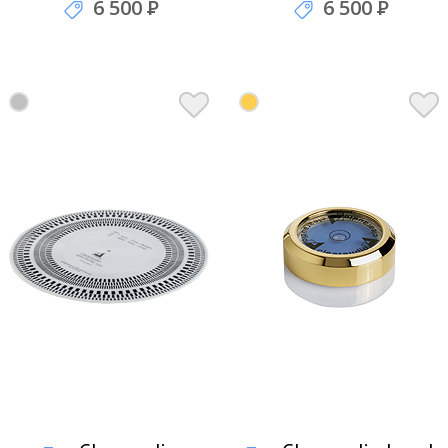
Matrix Microfibre
Сменные полоски из
6 500
Р
6 500
Р
strip-set
микрофибры
Микрофибровые
полоски