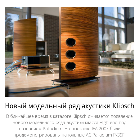
Новый модельный ряд акустики Klipsch
В ближайшее время в каталоге Klipsch ожидается появление
нового модельного ряда акустики класса High-end под
названием Palladium. На выставке IFA 2007 были
продемонстрированы напольные АС Palladium P-39F,