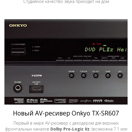
Студийное качество звука приходит на дом
Новый AV-ресивер Onkyo TX-SR607
Первый в мире AV-ресивер с декодером для верхних
фронтальных каналов
Dolby Pro-Logic IIz
. (возможна 7.1 или