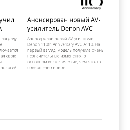
лучил
Анонсирован новый AV-
A
усилитель Denon AVC-
A110
ю награду
Анонсирован новый AV-усилитель
me
Denon 110th Anniversary AVC-A110. На
ключается
первый взгляд, модель получила очень
азал свою
незначительные изменения, в
я
основном косметические, чем что-то
хнологий.
совершенно новое.