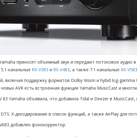
 Yamaha приносят объемный звук и передают потоковое аудио в
: 5.1-канальные
RX-V383
и
RX-V483
, а также 7.1-канальные
RX-V58
, включая поддержку форматов Dolby Vision и hybid log-gamma H
у новых AVR есть встроенная функция Yamaha MusicCast и много
 83 Yamaha объявила, что добавила Tidal и Deezer в MusicCast,
TS: X-декодирование в список функций, а также AirPlay для пот
-V683 добавлен фонокорректор.