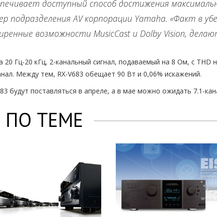
еспечивает доступный способ достижения максимально
жер подразделения AV корпорации Yamaha. «Факт в уб
иренные возможности MusicCast и Dolby Vision, делаю
 20 Гц-20 кГц, 2-канальный сигнал, подаваемый на 8 Ом, с THD н
анал. Между тем, RX-V683 обещает 90 Вт и 0,06% искажений.
83 будут поставляться в апреле, а в мае можно ожидать 7.1-кан
 ПО ТЕМЕ