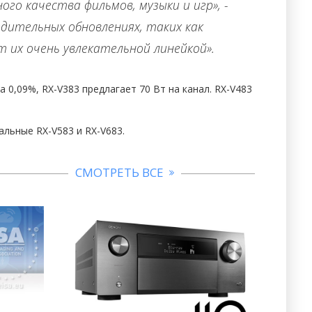
го качества фильмов, музыки и игр», -
едительных обновлениях, таких как
т их очень увлекательной линейкой».
а 0,09%, RX-V383 предлагает 70 Вт на канал. RX-V483
альные RX-V583 и RX-V683.
СМОТРЕТЬ ВСЕ