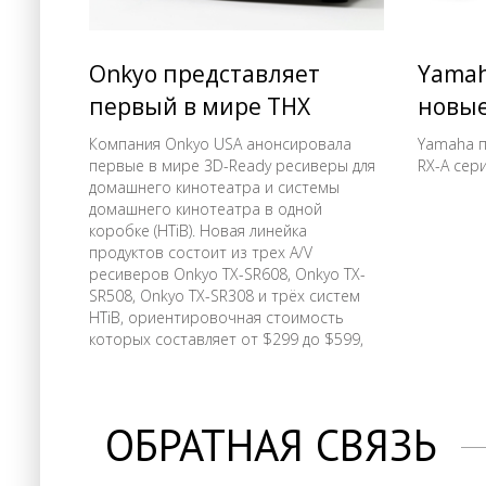
Onkyo представляет
Yamah
первый в мире THX
новые
сертифицированный 3D-
серии
Компания Onkyo USA анонсировала
Yamaha п
первые в мире 3D-Ready ресиверы для
RX-A сер
Ready AV-ресивер
домашнего кинотеатра и системы
домашнего кинотеатра в одной
коробке (HTiB). Новая линейка
продуктов состоит из трех A/V
ресиверов Onkyo TX-SR608, Onkyo TX-
SR508, Onkyo TX-SR308 и трёх систем
HTiB, ориентировочная стоимость
которых составляет от $299 до $599,
каждая из новинок оснащена
интерфейсом HDMI v1.4 для
подключения к новым дисплеям с
поддержкой 3D видео, а так же
ОБРАТНАЯ СВЯЗЬ
системой Audio Return Channel.