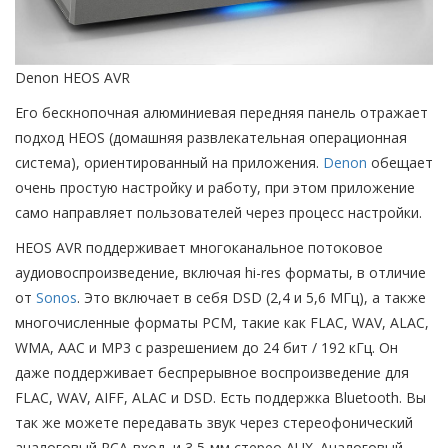
Denon HEOS AVR
Его бескнопочная алюминиевая передняя панель отражает
подход HEOS (домашняя развлекательная операционная
система), ориентированный на приложения.
Denon
обещает
очень простую настройку и работу, при этом приложение
само направляет пользователей через процесс настройки.
HEOS AVR поддерживает многоканальное потоковое
аудиовоспроизведение, включая hi-res форматы, в отличие
от
Sonos
. Это включает в себя DSD (2,4 и 5,6 МГц), а также
многочисленные форматы PCM, такие как FLAC, WAV, ALAC,
WMA, AAC и MP3 с разрешением до 24 бит / 192 кГц. Он
даже поддерживает беспрерывное воспроизведение для
FLAC, WAV, AIFF, ALAC и DSD. Есть поддержка Bluetooth. Вы
так же можете передавать звук через стереофонический
аналоговый RCA-вход, и 3,5-мм стерео AUX. Аналоговый