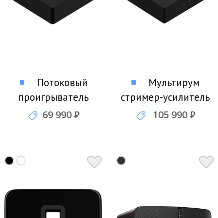
Потоковый
Мультирум
проигрыватель
стример-усилитель
Sonos Port
SONOS Amp
69 990
Р
105 990
Р