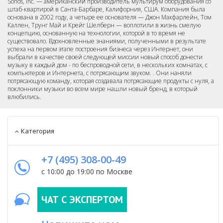
Sonos, Inc. — американский производитель мультирум оборудования со
штаб-квартирой в Санта-Барбаре, Калифорния, США. Компания была
основана в 2002 году, а четыре ее основателя — Джон Макфарлейн, Том
Каллен, Трунг Май и Крейг Шелберн — воплотили в жизнь смелую
концепцию, основанную на технологии, которой в то время не
существовало. Вдохновленные знаниями, полученными в результате
успеха на первом этапе построения бизнеса через Интернет, они
выбрали в качестве своей следующей миссии новый способ донести
музыку в каждый дом - по беспроводной сети, в нескольких комнатах, с
компьютеров и Интернета, с потрясающим звуком. . Они наняли
потрясающую команду, которая создавала потрясающие продукты с нуля, а
поклонники музыки во всем мире нашли новый бренд, в который
влюбились.
Категория
+7 (495) 308-00-49
с 10:00 до 19:00 по Москве
ЧАТ С ЭКСПЕРТОМ