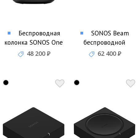
Беспроводная
SONOS Beam
колонка SONOS One
беспроводной
(Black, Gen 2)
саундбар
48 200
Р
62 400
Р