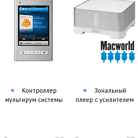
Контроллер
Зональный
мультирум системы
плеер с усилителем
SONOS Control
SONOS
CONNECT:AMP