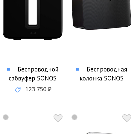
Беспроводной
Беспроводная
сабвуфер SONOS
колонка SONOS
SUB
PLAY:5
123 750
Р