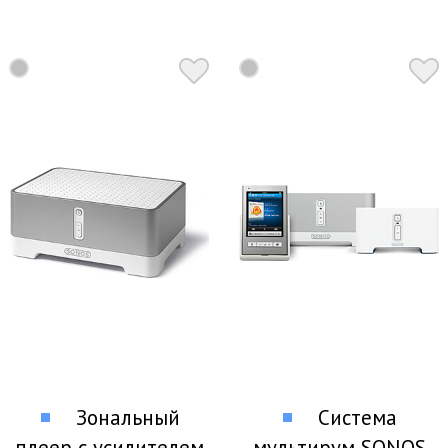
музыкальной
системой Sonos
Зональный
Система
плеер с усилителем
мультирум SONOS