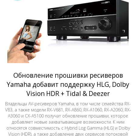
Обновление прошивки ресиверов
Yamaha добавит поддержку HLG, Dolby
Vision HDR + Tidal & Deezer
Владельцы AV-ресиверов Yamaha, в том числе семейства RX-
V83, а также модели RX-V681, RX-A860, RX-A1060, RX-A2060, RX-
A3060 и CX-A5100 получат обновление прошивки, которое
добавляет новые захватывающие возможности. К ним
относятся совместимость с Hybrid Log Gamma (HLG) и Dolby
Vision (HDR), а также добавление двух сервисов потоковой