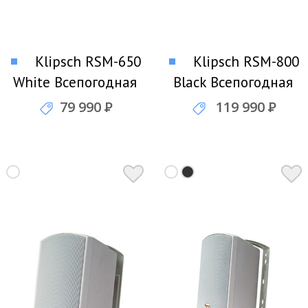
Klipsch RSM-650
Klipsch RSM-800
White Всепогодная
Black Всепогодная
акустика
акустика
79 990
Р
119 990
Р