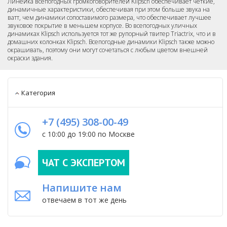
Линейка всепогодных громкоговорителей Klipsch обеспечивает четкие,
динамичные характеристики, обеспечивая при этом больше звука на
ватт, чем динамики сопоставимого размера, что обеспечивает лучшее
звуковое покрытие в меньшем корпусе. Во всепогодных уличных
динамиках Klipsch используется тот же рупорный твитер Triactrix, что и в
домашних колонках Klipsch. Всепогодные динамики Klipsch также можно
окрашивать, поэтому они могут сочетаться с любым цветом внешней
окраски здания.
Категория
+7 (495) 308-00-49
с 10:00 до 19:00 по Москве
ЧАТ С ЭКСПЕРТОМ
Напишите нам
отвечаем в тот же день