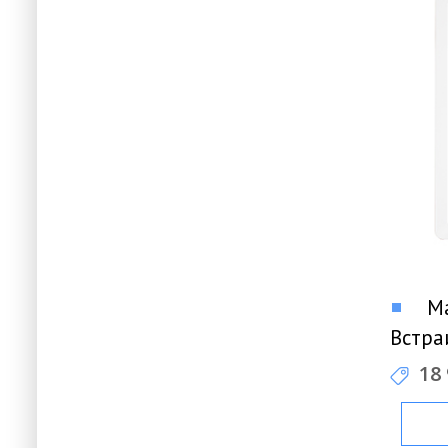
Ma
Встра
акуст
18