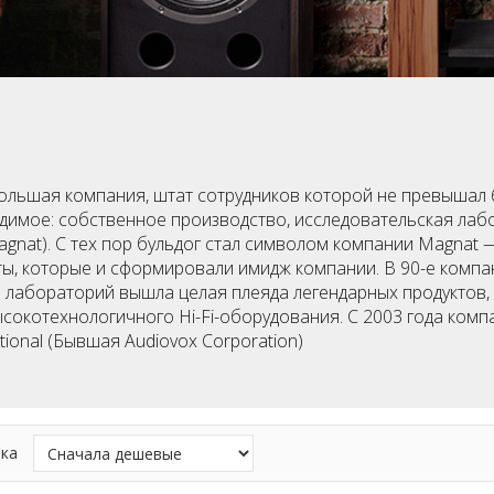
большая компания, штат сотрудников которой не превышал 
димое: собственное производство, исследовательская лабо
Magnat). С тех пор бульдог стал символом компании Magnat 
, которые и сформировали имидж компании. В 90-е компани
 лабораторий вышла целая плеяда легендарных продуктов,
сокотехнологичного Hi-Fi-оборудования. С 2003 года ком
ional (Бывшая Audiovox Corporation)
ка