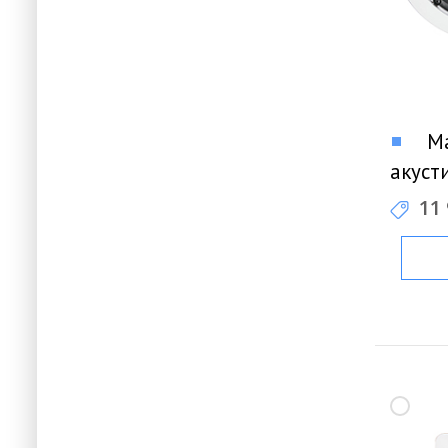
Ma
акуст
11