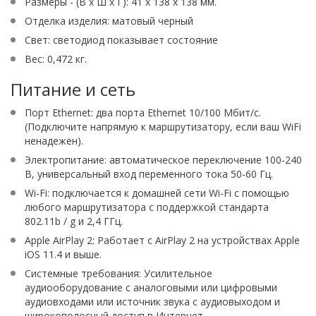
Размеры - (В х Ш х Г): 41 х 138 х 138 мм.
Отделка изделия: матовый черный
Свет: светодиод показывает состояние
Вес: 0,472 кг.
Питание и сеть
Порт Ethernet: два порта Ethernet 10/100 Мбит/с.
(Подключите напрямую к маршрутизатору, если ваш WiFi
ненадежен).
Электропитание: автоматическое переключение 100-240
В, универсальный вход переменного тока 50-60 Гц.
Wi-Fi: подключается к домашней сети Wi-Fi с помощью
любого маршрутизатора с поддержкой стандарта
802.11b / g и 2,4 ГГц.
Apple AirPlay 2: Работает с AirPlay 2 на устройствах Apple
iOS 11.4 и выше.
Системные требования: Усилительное
аудиооборудование с аналоговыми или цифровыми
аудиовходами или источник звука с аудиовыходом и
широкополосный доступ в Интернет.