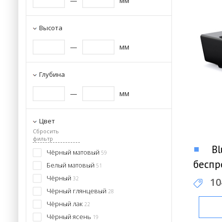
—
мм
Высота
—
мм
Глубина
—
мм
Цвет
Сбросить
фильтр
Bl
Чёрный матовый
59
беспр
Белый матовый
51
Чёрный
32
10
Чёрный глянцевый
28
Чёрный лак
22
Чёрный ясень
19