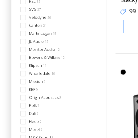
REL
32
SVS
99
27
Velodyne
26
Canton
21
MartinLogan
15
JL Audio
12
Monitor Audio
12
Bowers & Wilkins
12
Klipsch
11
Wharfedale
10
Mission
9
KEF
9
Origin Acoustics
8
Polk
7
Dali
7
Heco
7
Morel
7
M&K Sound
5