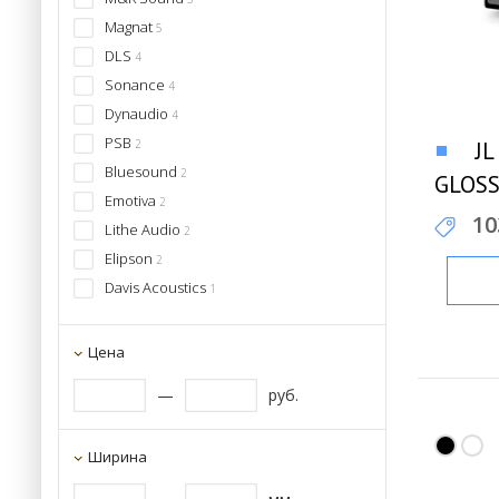
Magnat
5
DLS
4
Sonance
4
Dynaudio
4
PSB
2
JL
Bluesound
2
GLOSS
Emotiva
2
10
Lithe Audio
2
Elipson
2
Davis Acoustics
1
Цена
—
руб.
Ширина