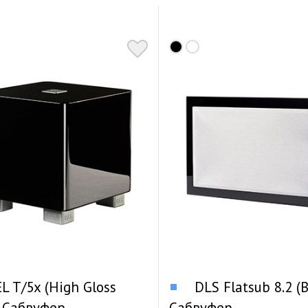
L T/5x (High Gloss
DLS Flatsub 8.2 (B
) Сабвуфер
Сабвуфер