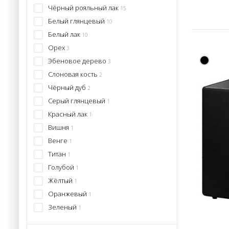
Чёрный рояльный лак
15
Белый глянцевый
10
Белый лак
10
Орех
3
Эбеновое дерево
3
Слоновая кость
2
Чёрный дуб
2
Серый глянцевый
1
Красный лак
1
Вишня
1
Венге
1
Титан
1
Голубой
1
Жёлтый
1
Оранжевый
1
Зеленый
1