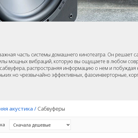
 важная часть системы домашнего кинотеатра. Он решает с
илы мощных вибраций, которую вы ощущаете в любом совр
м сабвуфера, распространяя информацию о нем и побуждая 
леньких но чрезвычайно эффективных, фазоинверторные, ко
яя акустика
/
Сабвуферы
ка