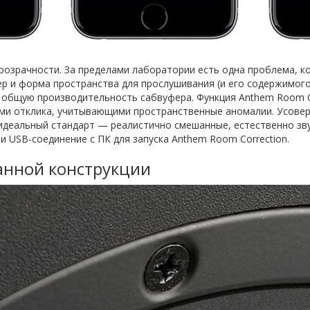
розрачности. За пределами лаборатории есть одна проблема, к
р и форма пространства для прослушивания (и его содержимого)
а общую производительность сабвуфера. Функция Anthem Room C
ми отклика, учитывающими пространственные аномалии. Усове
деальный стандарт — реалистично смешанные, естественно зву
 USB-соединение с ПК для запуска Anthem Room Correction.
анной конструкции