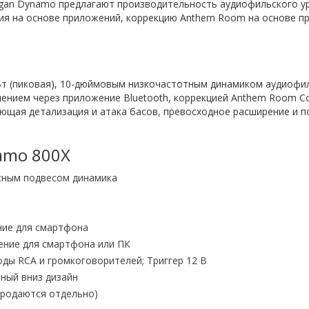
gan Dynamo предлагают производительность аудиофильского ур
ия на основе приложений, коррекцию Anthem Room на основе 
т (пиковая), 10-дюймовым низкочастотным динамиком аудиофил
нием через приложение Bluetooth, коррекцией Anthem Room Co
яющая детализация и атака басов, превосходное расширение и
amo 800X
сным подвесом динамика
ние для смартфона
ение для смартфона или ПК
ды RCA и громкоговорителей; Триггер 12 В
ный вниз дизайн
продаются отдельно)