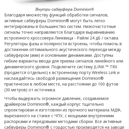
Внутри сабвуфера Dominion®
Благодаря множеству функций обработки сигналов,
активные сабвуферы Dominion® могут быть легко
интегрированы в большинство систем. Низкочастотные
сигналы точно направляются благодаря выравниванию
встроенного кроссовера Линквица - Райли 24 дБ / октава.
Регуляторы фазы и полярности встроены, чтобы помочь в
достижении оптимального акустического перехода между
сабвуфером (ами) и основными динамиками. Доступны
гибкие варианты ввода для приема сигналов линейного или
динамического уровня. Подключите систему JLINK ™ TRX
(продается отдельно) к встроенному порту Wireless Link и
наслаждайтесь свободой размещения Dominion®
практически в любом месте, на расстоянии до 100 футов
(30 метров) от источника.
Чтобы выдержать огромное давление, создаваемое
драйвером Dominion®, каждый корпус тщательно
спроектирован и изготовлен из прочного материала МДФ,
вырезанного на станке с ЧПУ, с мощными внутренними
распорками и передовыми методами сборки. Все активные
сабвуферы Dominion® с гордостью производятся на заводе