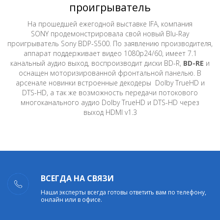
проигрыватель
На прошедшей ежегодной выставке IFA, компания
SONY продемонстрировала свой новый Blu-Ray
проигрыватель Sony BDP-S500. По заявлению производителя,
аппарат поддерживает видео 1080p24/60, имеет 7.1
канальный аудио выход, воспроизводит диски BD-R,
BD-RE
и
оснащен моторизированной фронтальной панелью. В
арсенале новинки встроенные декодеры Dolby TrueHD и
DTS-HD, а так же возможность передачи потокового
многоканального аудио Dolby TrueHD и DTS-HD через
выход HDMI v1.3
ВСЕГДА НА СВЯЗИ
Наши эксперты всегда готовы ответить вам по телефону,
онлайн или в офисе.