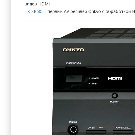
видео HDMI
TX-SR605
- первый AV-ресивер Onkyo с обработкой H