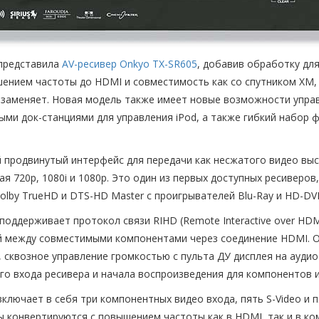
 представила
AV-ресивер Onkyo TX-SR605
, добавив обработку дл
ением частоты до HDMI и совместимость как со спутником XM, т
заменяет. Новая модель также имеет новые возможности управ
ыми док-станциями для управления iPod, а также гибкий набор 
 продвинутый интерфейс для передачи как несжатого видео высо
ая 720p, 1080i и 1080p. Это один из первых доступных ресивер
Dolby TrueHD и DTS-HD Master с проигрывателей Blu-Ray и HD-DV
й поддерживает протокол связи RIHD (Remote Interactive over HD
ой между совместимыми компонентами через соединение HDMI.
 сквозное управление громкостью с пульта ДУ дисплея на аудио
о входа ресивера и начала воспроизведения для компонентов и
включает в себя три компонентных видео входа, пять S-Video и
ды конвертируются с повышением частоты как в HDMI, так и в к