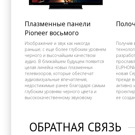
Плазменные панели
Полоч
Pioneer восьмого
поколения
Изображение и звук как никогда
Получив 
раньше; с еще более глубоким уровнем
технолог
черного и высочайшим качеством
разработ
аудио. В ближайшем будущем появится
прославл
целая линейка новых плазменных
EUPHONIA
телевизоров, которые обеспечат
новая Се
аудиовизуальные впечатления,
прежде в
недостижимые ранее благодаря самым
активно 
глубоким уровням черного цвета и
проектир
высококачественному звуковому
ее созда
сопровождению.
всемирно
и изгото
привлека
ОБРАТНАЯ СВЯЗЬ