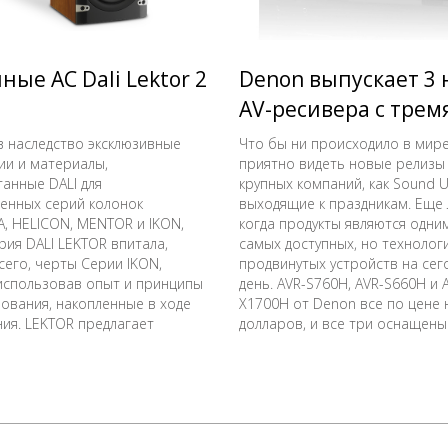
ные АС Dali Lektor 2
Denon выпускает 3
AV-ресивера с трем
входами HDMI 8K
в наследство эксклюзивные
Что бы ни происходило в мире
ии и материалы,
приятно видеть новые релизы 
анные DALI для
крупных компаний, как Sound U
енных серий колонок
выходящие к праздникам. Еще 
, HELICON, MENTOR и IKON,
когда продукты являются одни
рия DALI LEKTOR впитала,
самых доступных, но технолог
сего, черты Серии IKON,
продвинутых устройств на се
использовав опыт и принципы
день. AVR-S760H, AVR-S660H и 
ования, накопленные в ходе
X1700H от Denon все по цене 
ния. LEKTOR предлагает
долларов, и все три оснащен
 известное качество звучания
HDMI 8K и новейшими техноло
вления DALI по чрезвычайно
расширенного голосового уп
тельным ценам.
и возможностей подключения.