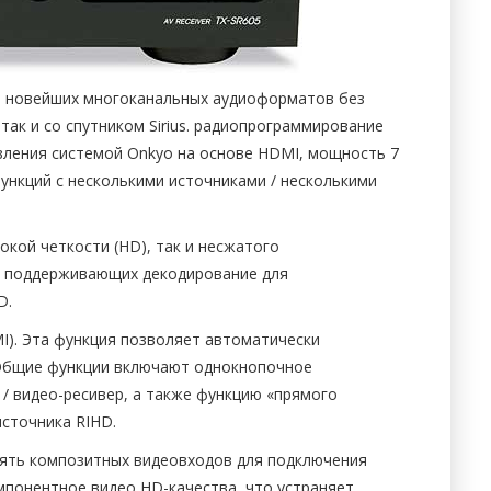
я новейших многоканальных аудиоформатов без
ак и со спутником Sirius. радиопрограммирование
ления системой Onkyo на основе HDMI, мощность 7
функций с несколькими источниками / несколькими
кой четкости (HD), так и несжатого
ов, поддерживающих декодирование для
D.
MI). Эта функция позволяет автоматически
 Общие функции включают однокнопочное
 / видео-ресивер, а также функцию «прямого
сточника RIHD.
 пять композитных видеовходов для подключения
омпонентное видео HD-качества, что устраняет