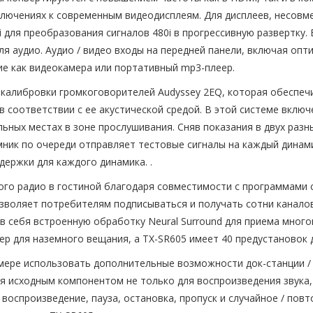
ючениях к современным видеодисплеям. Для дисплеев, несовме
 для преобразования сигналов 480i в прогрессивную развертку.
для аудио. Аудио / видео входы на передней панели, включая оп
ие как видеокамера или портативный mp3-плеер.
 калибровки громкоговорителей Audyssey 2EQ, которая обеспе
в соответствии с ее акустической средой. В этой системе вкл
льных местах в зоне прослушивания. Сняв показания в двух раз
ик по очереди отправляет тестовые сигналы на каждый динами
держки для каждого динамика. .
го радио в гостиной благодаря совместимости с программами сп
зволяет потребителям подписываться и получать сотни каналов
в себя встроенную обработку Neural Surround для приема мног
 для наземного вещания, а TX-SR605 имеет 40 предустановок дл
ере использовать дополнительные возможности док-станции / за
ся исходным компонентом не только для воспроизведения звука
 воспроизведение, пауза, остановка, пропуск и случайное / пов