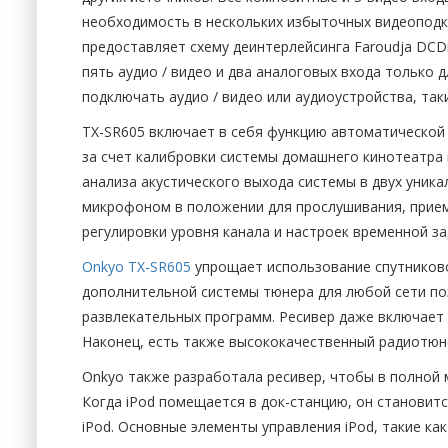
необходимость в нескольких избыточных видеоподкл
предоставляет схему деинтерлейсинга Faroudja DCDi
пять аудио / видео и два аналоговых входа только 
подключать аудио / видео или аудиоустройства, так
TX-SR605 включает в себя функцию автоматической
за счет калибровки системы домашнего кинотеатра 
анализа акустического выхода системы в двух уника
микрофоном в положении для прослушивания, приемн
регулировки уровня канала и настроек временной за
Onkyo TX-SR605
упрощает использование спутниково
дополнительной системы тюнера для любой сети по
развлекательных программ. Ресивер даже включает 
Наконец, есть также высококачественный радиотюнер
Onkyo также разработала ресивер, чтобы в полной м
Когда iPod помещается в док-станцию, он становит
iPod. Основные элементы управления iPod, такие как