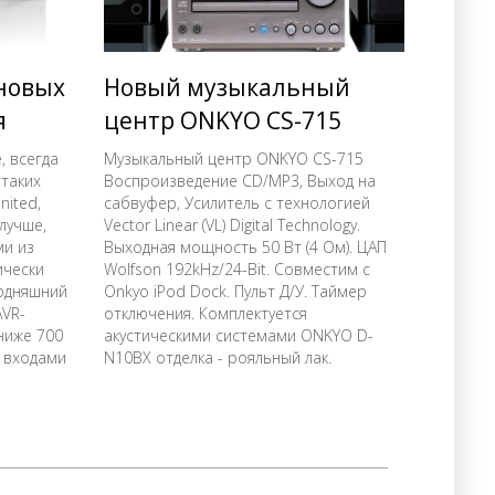
 новых
Новый музыкальный
я
центр ONKYO CS-715
, всегда
Музыкальный центр ONKYO CS-715
таких
Воспроизведение CD/MP3, Выход на
nited,
сабвуфер, Усилитель с технологией
лучше,
Vector Linear (VL) Digital Technology.
ми из
Выходная мощность 50 Вт (4 Ом). ЦАП
ически
Wolfson 192kHz/24-Bit. Совместим с
годняшний
Onkyo iPod Dock. Пульт Д/У. Таймер
AVR-
отключения. Комплектуется
ниже 700
акустическими системами ONKYO D-
ы входами
N10BX отделка - рояльный лак.
гиями для
равления