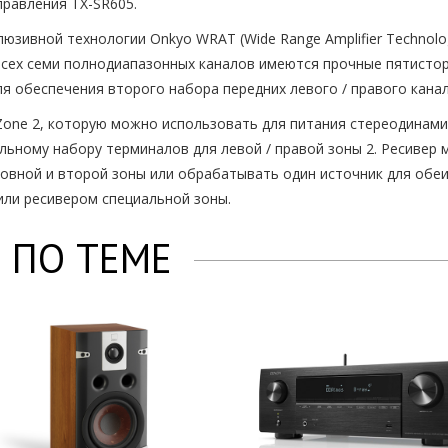
равления TX-SR605.
юзивной технологии Onkyo WRAT (Wide Range Amplifier Technolo
я всех семи полнодиапазонных каналов имеются прочные пятисто
я обеспечения второго набора передних левого / правого канал
one 2, которую можно использовать для питания стереодинамик
альному набору терминалов для левой / правой зоны 2. Ресиве
вной и второй зоны или обрабатывать один источник для обеих
или ресивером специальной зоны.
 ПО ТЕМЕ