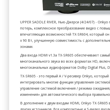
UPPER SADDLE RIVER, Нью-Джерси (4/24/07) - Onkyo
потерь, комплексное преобразование видео с повыш
впечатляющих возможностей TX-SR604, который он 
x 90 Вт, улучшенную совместимость с дополнительн
зонами.
Два входа HDMI v1.3a TX-SR605 обеспечивают самый
многоканального звука во всех форматах HD, включ
многоканальных аудиоформатов Dolby Digital Plus, 
TX-SR605 - это первый A / V-ресивер Onkyo, которы
интегрировать многие функции управления систем
управление системой включения / режима ожидания,
изменения» для автоматического выбора правильног
В дополнение к двум входам HDMI, Onkyo TX-SR605 
других источников. Все композитные и S-видео вхо