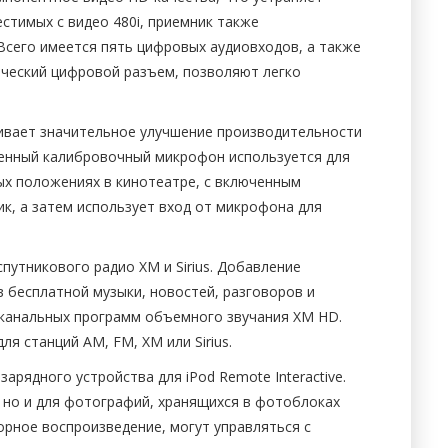
стимых с видео 480i, приемник также
 Всего имеется пять цифровых аудиовходов, а также
тический цифровой разъем, позволяют легко
чивает значительное улучшение производительности
юченный калибровочный микрофон используется для
ных положениях в кинотеатре, с включенным
к, а затем использует вход от микрофона для
утникового радио XM и Sirius. Добавление
 бесплатной музыки, новостей, разговоров и
оканальных программ объемного звучания XM HD.
я станций AM, FM, XM или Sirius.
рядного устройства для iPod Remote Interactive.
, но и для фотографий, хранящихся в фотоблоках
торное воспроизведение, могут управляться с