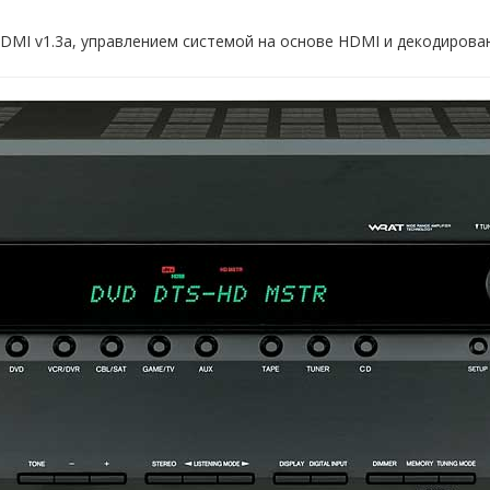
DMI v1.3a, управлением системой на основе HDMI и декодирован