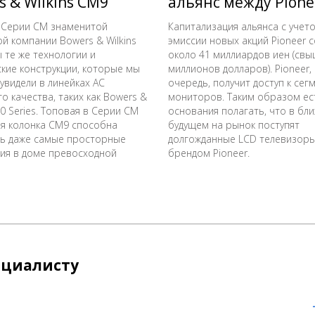
s & Wilkins CM9
альянс между Pione
Sharp
 Серии CM знаменитой
Капитализация альянса с учет
ой компании Bowers & Wilkins
эмиссии новых акций Pioneer 
 те же технологии и
около 41 миллиардов иен (свы
кие конструкции, которые мы
миллионов долларов). Pioneer,
увидели в линейках АС
очередь, получит доступ к сег
о качества, таких как Bowers &
мониторов. Таким образом ес
00 Series. Топовая в Серии CM
основания полагать, что в б
я колонка CM9 способна
будущем на рынок поступят
ь даже самые просторные
долгожданные LCD телевизоры
я в доме превосходной
брендом Pioneer.
ециалисту