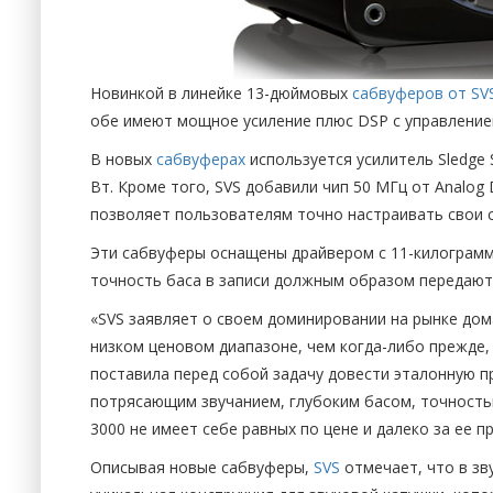
Новинкой в линейке 13-дюймовых
сабвуферов от SV
обе имеют мощное усиление плюс DSP с управление
В новых
сабвуферах
используется усилитель Sledge
Вт. Кроме того, SVS добавили чип 50 МГц от Analog
позволяет пользователям точно настраивать свои 
Эти сабвуферы оснащены драйвером с 11-килограмм
точность баса в записи должным образом передают
«SVS заявляет о своем доминировании на рынке до
низком ценовом диапазоне, чем когда-либо прежде, 
поставила перед собой задачу довести эталонную 
потрясающим звучанием, глубоким басом, точностью
3000 не имеет себе равных по цене и далеко за ее п
Описывая новые сабвуферы,
SVS
отмечает, что в зв