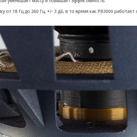
орая уменьшает массу и повышает эффективность.
 от 18 Гц до 260 Гц, +/- 3 дБ, в то время как PB3000 работает