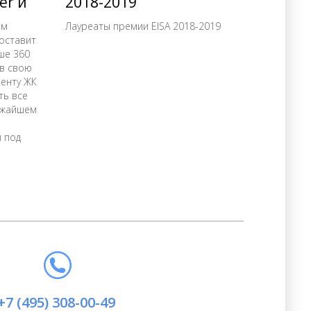
er и
2018-2019
ом
Лауреаты премии EISA 2018-2019
составит
ше 360
 в свою
менту ЖК
ть все
лижайшем
 под
+7 (495) 308-00-49