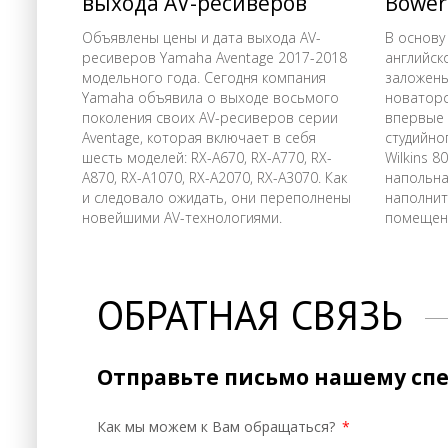
выхода AV-ресиверов
Bower
Yamaha RX-A 70
Объявлены цены и дата выхода AV-
В основу
ресиверов Yamaha Aventage 2017-2018
английск
модельного года. Сегодня компания
заложены
Yamaha объявила о выходе восьмого
новаторс
поколения своих AV-ресиверов серии
впервые 
Aventage, которая включает в себя
студийног
шесть моделей: RX-A670, RX-A770, RX-
Wilkins 8
A870, RX-A1070, RX-A2070, RX-A3070. Как
напольна
и следовало ожидать, они переполнены
наполнит
новейшими AV-технологиями.
помещени
музыкой.
ОБРАТНАЯ СВЯЗЬ
Отправьте письмо нашему сп
Как мы можем к Вам обращаться?
*