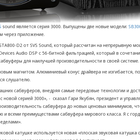
S
sound является серия 3000. Выпущены две новые модели:
SB30
м через приложение.
 STA800-D2 от SVS Sound, который рассчитан на непрерывную мо
 Devices Audio DSP с 56-битной фильтрацией, который в сочета
сабвуферы для наилучшей производительности в своей системе.
овым магнитом. Алюминиевый конус драйвера не изгибается, по
ся слушателю.
машних сабвуферов, внедряя самые передовые технологии и дос
с новой серией 3000», - сказал Гари Якубян, президент и упра
производительность сабвуфера до новых ценовых минимумов, ч
 и всеми преимуществами сабвуфера мирового класса. Я с горд
ределами».
уковой катушке используется новая «плоская звуковая катушка 