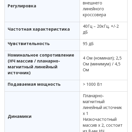
внешнего
Регулировка
линейного
кроссовера
40Гц – 20кГц, +/-2
Частотная характеристика
дБ
Чувствительность
95 дБ
Номинальное сопротивление
4 Ом (номинал); 2,5
(НЧ массив / планарно-
Ом (минимум) / 4,5
магнитный линейный
Ом
источник)
Подаваемая мощность
> 1000 Вт
Планарно-
магнитный
линейный источник
х 1
Динамики
Низкочастотный
массив х 2, состоит
из 8-ми НЧ