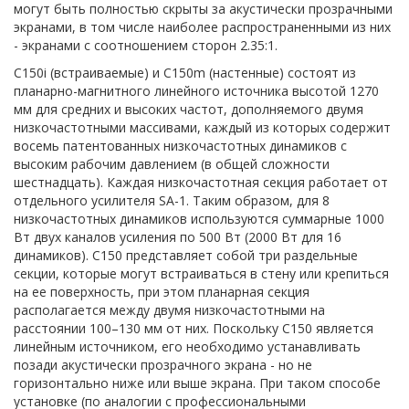
могут быть полностью скрыты за акустически прозрачными
экранами, в том числе наиболее распространенными из них
- экранами с соотношением сторон 2.35:1.
С150i (встраиваемые) и C150m (настенные) состоят из
планарно-магнитного линейного источника высотой 1270
мм для средних и высоких частот, дополняемого двумя
низкочастотными массивами, каждый из которых содержит
восемь патентованных низкочастотных динамиков с
высоким рабочим давлением (в общей сложности
шестнадцать). Каждая низкочастотная секция работает от
отдельного усилителя SA-1. Таким образом, для 8
низкочастотных динамиков используются суммарные 1000
Вт двух каналов усиления по 500 Вт (2000 Вт для 16
динамиков). C150 представляет собой три раздельные
секции, которые могут встраиваться в стену или крепиться
на ее поверхность, при этом планарная секция
располагается между двумя низкочастотными на
расстоянии 100–130 мм от них. Поскольку C150 является
линейным источником, его необходимо устанавливать
позади акустически прозрачного экрана - но не
горизонтально ниже или выше экрана. При таком способе
установке (по аналогии с профессиональными