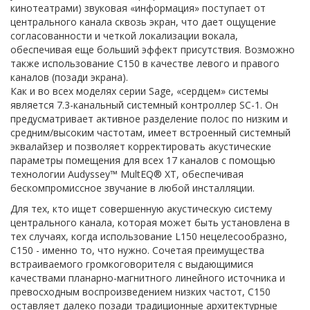
кинотеатрами) звуковая «информация» поступает от
центрального канала сквозь экран, что дает ощущение
согласованности и четкой локализации вокала,
обеспечивая еще больший эффект присутствия. Возможно
также использование C150 в качестве левого и правого
каналов (позади экрана).
Как и во всех моделях серии Sage, «сердцем» системы
является 7.3-канальный системный контроллер SC-1. Он
предусматривает активное разделение полос по низким и
средним/высоким частотам, имеет встроенный системный
эквалайзер и позволяет корректировать акустические
параметры помещения для всех 17 каналов с помощью
технологии Audyssey™ MultEQ® XT, обеспечивая
бескомпромиссное звучание в любой инсталляции.
Для тех, кто ищет совершенную акустическую систему
центрального канала, которая может быть установлена в
тех случаях, когда использование L150 нецелесообразно,
C150 - именно то, что нужно. Сочетая преимущества
встраиваемого громкоговорителя с выдающимися
качествами планарно-магнитного линейного источника и
превосходным воспроизведением низких частот, C150
оставляет далеко позади традиционные архитектурные