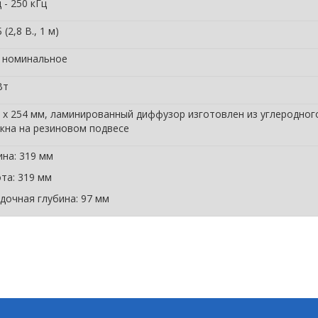
 - 250 кГц
 (2,8 В., 1 м)
 номинальное
Вт
1 х 254 мм, ламинированный диффузор изготовлен из углеродног
кна на резиновом подвесе
на: 319 мм
та: 319 мм
дочная глубина: 97 мм