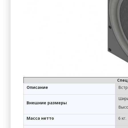
Спец
Описание
Встр
Шири
Внешние размеры
Высо
Масса нетто
6 кг.