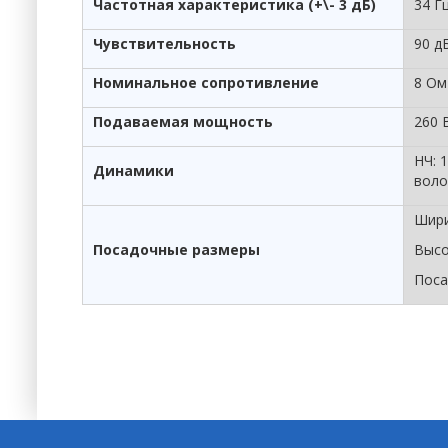
Частотная характеристика (+\- 3 дБ)
34 Гц
Чувствительность
90 дБ
Номинальное сопротивление
8 Ом
Подаваемая мощность
260 
НЧ: 
Динамики
воло
Шири
Посадочные размеры
Высо
Поса