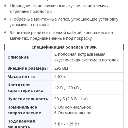
Цилиндрические пружинные акустические клеммы,
отделаны позолотой
Г-образные монтажные лапки, упрощающие установку
динамика в потолок
Защитные решётки с тонкой каймой, крепящиеся на
магнитах, предназначенные под покраску
Спецификация Sonance VP80R
2-полосная встраиваемая
Описание
акустическая система в потолок
Внешние размеры
295 мм
Масса нетто
5,67 кг
Частотная
42 Гц - 20 кГц
характеристика
Чувствительность
90 дБ (2,8 В., 1 м)
Номинальное
8 Ом номинальное
сопротивление
6 Ом минимальное
Подаваемая
5 Вт - 125 Вт
мощность