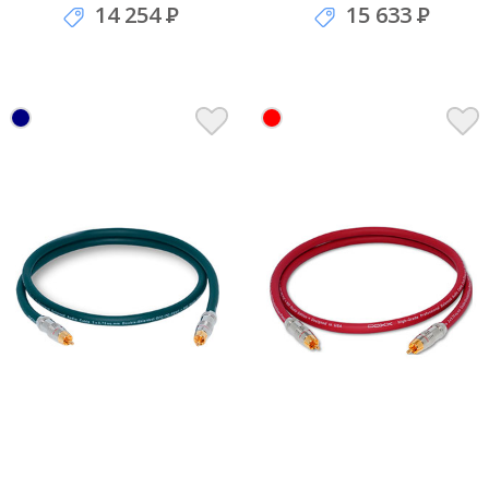
14 254
Р
15 633
Р