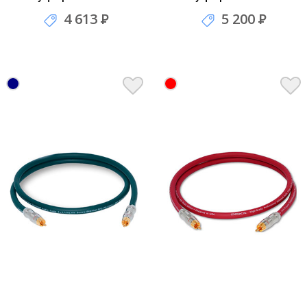
4 613
Р
5 200
Р