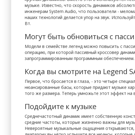
музыке. Известно, что скорость динамиков абсолют
инженерам System Audio, что пользователи - мелом
наших технологий делается упор на звук. Используй
Вт.
Могут быть обновиться с пасс
Модели в семействе легенд можно повысить с пасси
операцию, при которой пассивный кроссовер динами
запрограммированным программным обеспечением.
Когда вы смотрите на Legend S
Первое, что бросается в глаза, - это четыре специа
нюансированные басы, которые придают музыке хар
того же размера. Теперь умножьте этот эффект на в
Подойдите к музыке
Среднечастотный динамик имеет собственную констр
средние частоты, которые жизненно важны для музы
Невероятные музыкальные ощущения открываются, к
диапазону вы чётко услышите все нюансы, которые