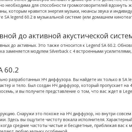
но необходима для способности громкоговорителей вдохнуть ж
аны, которым нравится энергия музыки, нюансы звука и индивид
те SA legend 60.2 в музыкальной системе (или домашнем кинотеа
ивной до активной акустической систе
вных до активных. Это также относится к Legend SA 60.2. Обно
ка заменяется модулем Silverback с 4 встроенными усилителями
A 60.2
льно разработанных НЧ диффузора. Вы найдете их только в SA leg
актер и тело. Был создан НЧ диффузор, который пропускает на
осемь, и вы получите представление о том, что вас ждет в Legen
укцию. Снаружи это похоже на НЧ диффузор, но внутри совсем д
ки. Здесь вы ощутите чистоту вокала исполнителя. Характерный
огда средние частоты чистые и бесцветные, приближая вас к м
 делают любую музыку особенной.