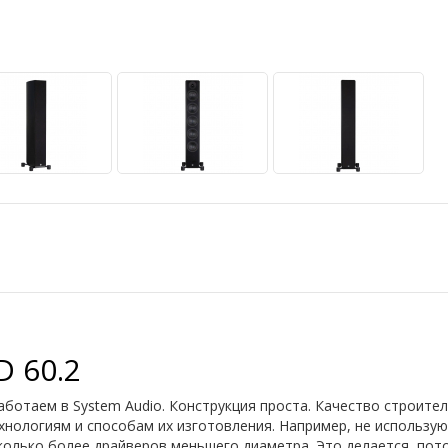
 60.2
 работаем в System Audio. Конструкция проста. Качество строит
нологиям и способам их изготовления. Например, не использу
колько более драйверов меньшего диаметра. Это делается, пот