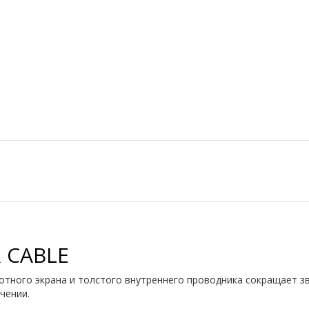
 CABLE
отного экрана и толстого внутреннего проводника сокращает з
чении.