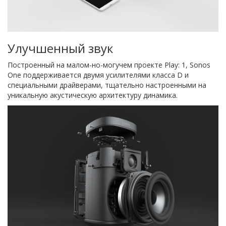
Улучшенный звук
Построенный на малом-но-могучем проекте Play: 1, Sonos
One поддерживается двумя усилителями класса D и
специальными драйверами, тщательно настроенными на
уникальную акустическую архитектуру динамика.