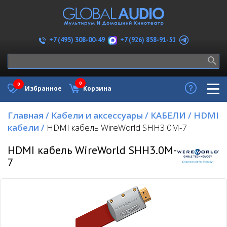
+7 (926) 858-91-51
+7 (495) 308-00-49
0
0
Избранное
Корзина
Главная
/
Кабели и аксессуары
/
КАБЕЛИ
/
HDMI
кабели
/
HDMI кабель WireWorld SHH3.0M-7
HDMI кабель WireWorld SHH3.0M-
7