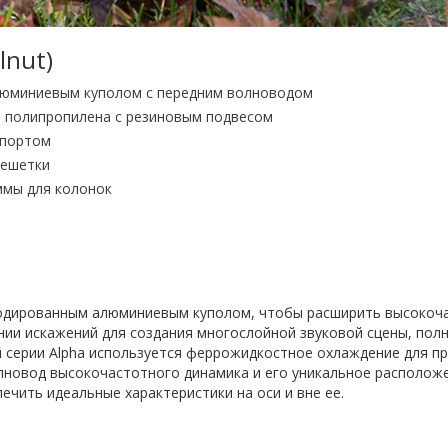
lnut)
люминиевым куполом с передним волноводом
о полипропилена с резиновым подвесом
 портом
решетки
ммы для колонок
анодированным алюминиевым куполом, чтобы расширить высокоча
ии искажений для создания многослойной звуковой сцены, полно
ой серии Alpha используется феррожидкостное охлаждение для 
олновод высокочастотного динамика и его уникальное располо
ечить идеальные характеристики на оси и вне ее.