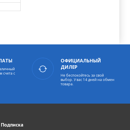
ЛАТЫ
ОФИЦИАЛЬНЫЙ
ДИЛЕР
наличный
м счета с
Не беспокойтесь за свой
выбор. У вас 14 дней на обмен
товара.
Подписка