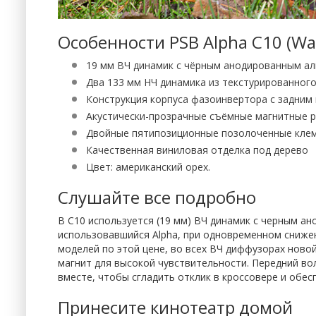
Особенности PSB Alpha C10 (Wa
19 мм ВЧ динамик с чёрным анодированным а
Два 133 мм НЧ динамика из текстурированног
Конструкция корпуса фазоинвертора с задним
Акустически-прозрачные съёмные магнитные 
Двойные пятипозиционные позолоченные кле
Качественная виниловая отделка под дерево
Цвет: американский орех.
Слушайте все подробно
В C10 используется (19 мм) ВЧ динамик с черным 
использовавшийся Alpha, при одновременном снижен
моделей по этой цене, во всех ВЧ диффузорах нов
магнит для высокой чувствительности. Передний в
вместе, чтобы сгладить отклик в кроссовере и обесп
Принесите кинотеатр домой