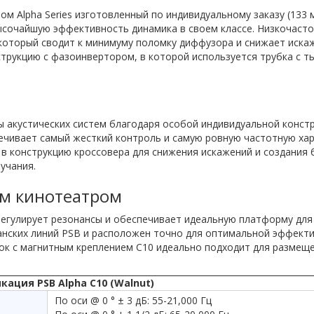
м Alpha Series изготовленный по индивидуальному заказу (133
ысочайшую эффективность динамика в своем классе. Низкочасто
который сводит к минимуму поломку диффузора и снижает иска
струкцию с фазоинвертором, в которой используется трубка с 
ы акустических систем благодаря особой индивидуальной констр
печивает самый жесткий контроль и самую ровную частотную ха
на в конструкцию кроссовера для снижения искажений и создани
учания.
м кинотеатром
егулирует резонансы и обеспечивает идеальную платформу для 
нских линий PSB и расположен точно для оптимальной эффекти
ток с магнитным креплением C10 идеально подходит для размещ
ация PSB Alpha C10 (Walnut)
По оси @ 0 ° ± 3 дБ: 55-21,000 Гц