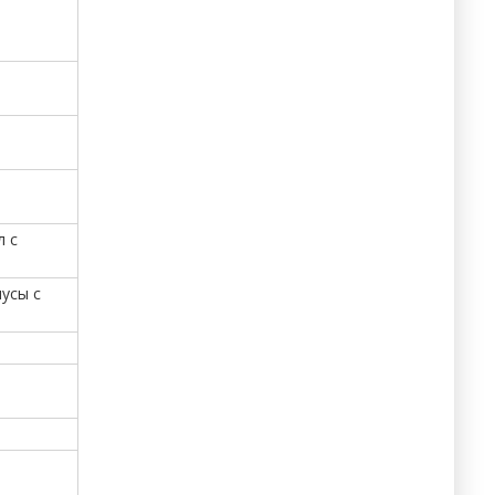
л с
усы с