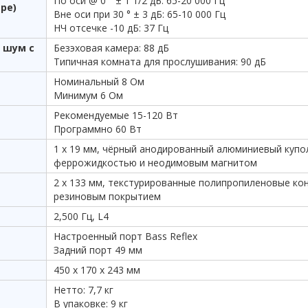
По оси @ 0 ° ± 1 1/2 дБ: 65-20 000 Гц
ре)
Вне оси при 30 ° ± 3 дБ: 65-10 000 Гц
НЧ отсечке -10 дБ: 37 Гц
й шум с
Безэховая камера: 88 дБ
Типичная комната для прослушивания: 90 дБ
Номинальный 8 Ом
Минимум 6 Ом
Рекомендуемые 15-120 Вт
Программно 60 Вт
1 х 19 мм, чёрный анодированный алюминиевый купо
феррожидкостью и неодимовым магнитом
2 x 133 мм, текстурированные полипропиленовые кон
резиновым покрытием
2,500 Гц, L4
Настроенный порт Bass Reflex
Задний порт 49 мм
450 x 170 x 243 мм
Нетто: 7,7 кг
В упаковке: 9 кг