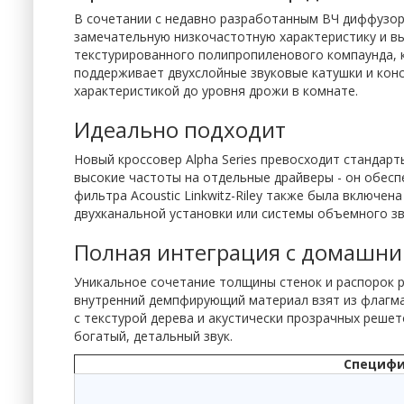
В сочетании с недавно разработанным ВЧ диффузоро
замечательную низкочастотную характеристику и в
текстурированного полипропиленового компаунда, 
поддерживает двухслойные звуковые катушки и кон
характеристикой до уровня дрожи в комнате.
Идеально подходит
Новый кроссовер Alpha Series превосходит стандарт
высокие частоты на отдельные драйверы - он обес
фильтра Acoustic Linkwitz-Riley также была включе
двухканальной установки или системы объемного зв
Полная интеграция с домашни
Уникальное сочетание толщины стенок и распорок р
внутренний демпфирующий материал взят из флагма
с текстурой дерева и акустически прозрачных реше
богатый, детальный звук.
Специфик