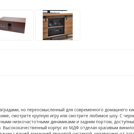
наградами, но переосмысленный для современного домашнего ки
жиме, смотрите крупную игру или смотрите любимое шоу. С ч
тными низкочастотными динамиками и задним портом, доступный
. Высококачественный корпус из МДФ отделан красивым винило
рации с вашей домашней звуковой системой, независимо от того