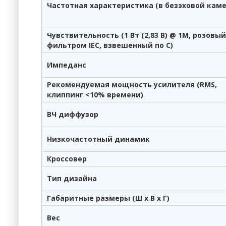
Частотная характеристика (в безэховой каме
Чувствительность (1 Вт (2,83 В) @ 1M, розовы
фильтром IEC, взвешенный по C)
Импеданс
Рекомендуемая мощность усилителя (RMS,
клиппинг <10% времени)
ВЧ диффузор
Низкочастотный динамик
Кроссовер
Тип дизайна
Габаритные размеры (Ш x В x Г)
Вес