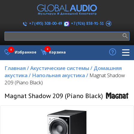
+7 (926) 858-91-51
+7 (495) 308-00-49
0
0
Избранное
Корзина
Главная
/
Акустические системы
/
Домашняя
акустика
/
Напольная акустика
/
Magnat Shadow
209 (Piano Black)
Magnat Shadow 209 (Piano Black)