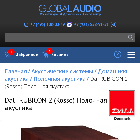
+7 (926) 858-91-51
+7 (495) 308-00-49
0
0
Избранное
Корзина
Главная
/
Акустические системы
/
Домашняя
акустика
/
Полочная акустика
/
Dali RUBICON 2
(Rosso) Полочная акустика
Dali RUBICON 2 (Rosso) Полочная
акустика