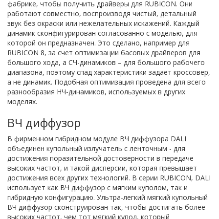
фабрике, чтобы получить драйверы для RUBICON. Они
работают совместно, воспроизводя чистый, детальный
звук без окраски или нежелательных искажений. Каждый
динамик сконфигурирован согласованно с моделью, для
которой он предназначен. Это сделано, например для
RUBICON 8, за счет оптимизации басовых драйверов для
большого хода, а СЧ-динамиков – для большого рабочего
диапазона, поэтому спад характеристики задает кроссовер,
а не динамик. Подобная оптимизация проведена для всего
разнообразия НЧ-динамиков, используемых в других
моделях.
ВЧ диффузор
В фирменном гибридном модуле ВЧ диффузора DALI
объединен купольный излучатель с ленточным - для
достижения поразительной достоверности в передаче
высоких частот, и такой дисперсии, которая превышает
достижения всех других технологий. В серии RUBICON, DALI
использует как ВЧ диффузор с мягким куполом, так и
гибридную конфигурацию. Ультра-легкий мягкий купольный
ВЧ диффузор сконструирован так, чтобы достигать более
высоких частот, чем тот мягкий купол, который