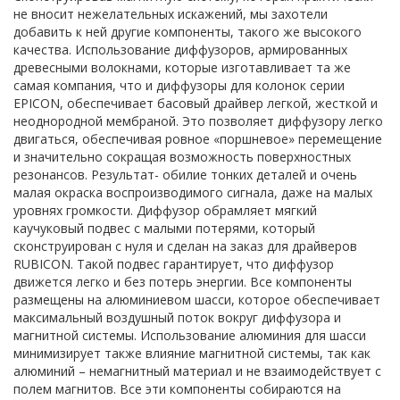
не вносит нежелательных искажений, мы захотели
добавить к ней другие компоненты, такого же высокого
качества. Использование диффузоров, армированных
древесными волокнами, которые изготавливает та же
самая компания, что и диффузоры для колонок серии
EPICON, обеспечивает басовый драйвер легкой, жесткой и
неоднородной мембраной. Это позволяет диффузору легко
двигаться, обеспечивая ровное «поршневое» перемещение
и значительно сокращая возможность поверхностных
резонансов. Результат- обилие тонких деталей и очень
малая окраска воспроизводимого сигнала, даже на малых
уровнях громкости. Диффузор обрамляет мягкий
каучуковый подвес с малыми потерями, который
сконструирован с нуля и сделан на заказ для драйверов
RUBICON. Такой подвес гарантирует, что диффузор
движется легко и без потерь энергии. Все компоненты
размещены на алюминиевом шасси, которое обеспечивает
максимальный воздушный поток вокруг диффузора и
магнитной системы. Использование алюминия для шасси
минимизирует также влияние магнитной системы, так как
алюминий – немагнитный материал и не взаимодействует с
полем магнитов. Все эти компоненты собираются на