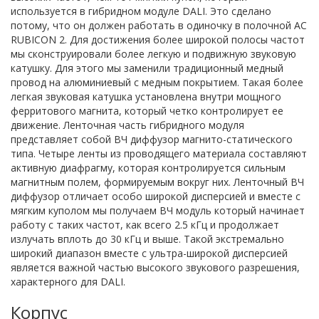
используется в гибридном модуле DALI. Это сделано
потому, что он должен работать в одиночку в полочной АС
RUBICON 2. Для достижения более широкой полосы частот
мы сконструировали более легкую и подвижную звуковую
катушку. Для этого мы заменили традиционный медный
провод на алюминиевый с медным покрытием. Такая более
легкая звуковая катушка установлена внутри мощного
ферритового магнита, который четко контролирует ее
движение. Ленточная часть гибридного модуля
представляет собой ВЧ диффузор магнито-статического
типа. Четыре ленты из проводящего материала составляют
активную диафрагму, которая контролируется сильным
магнитным полем, формируемым вокруг них. Ленточный ВЧ
диффузор отличает особо широкой дисперсией и вместе с
мягким куполом мы получаем ВЧ модуль который начинает
работу с таких частот, как всего 2.5 кГц и продолжает
излучать вплоть до 30 кГц и выше. Такой экстремально
широкий диапазон вместе с ультра-широкой дисперсией
является важной частью высокого звукового разрешения,
характерного для DALI.
Корпус