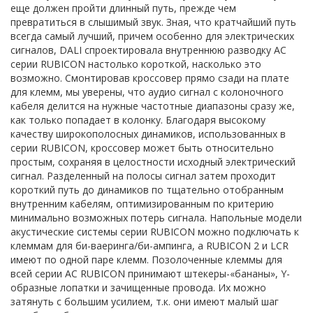
еще должен пройти длинный путь, прежде чем
превратиться в слышимый звук. Зная, что кратчайший путь
всегда самый лучший, причем особенно для электрических
сигналов, DALI спроектировала внутреннюю разводку АС
серии RUBICON настолько короткой, насколько это
возможно. Смонтировав кроссовер прямо сзади на плате
для клемм, мы уверены, что аудио сигнал с колоночного
кабеля делится на нужные частотные диапазоны сразу же,
как только попадает в колонку. Благодаря высокому
качеству широкополосных динамиков, использованных в
серии RUBICON, кроссовер может быть относительно
простым, сохраняя в целостности исходный электрический
сигнал. Разделенный на полосы сигнал затем проходит
короткий путь до динамиков по тщательно отобранным
внутренним кабелям, оптимизированным по критерию
минимально возможных потерь сигнала. Напольные модели
акустические системы серии RUBICON можно подключать к
клеммам для би-ваеринга/би-ампинга, а RUBICON 2 и LCR
имеют по одной паре клемм. Позолоченные клеммы для
всей серии АС RUBICON принимают штекеры-«бананы», Y-
образные лопатки и зачищенные провода. Их можно
затянуть с большим усилием, т.к. они имеют малый шаг