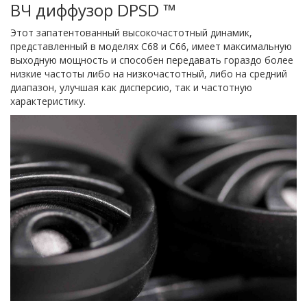
ВЧ диффузор DPSD ™
Этот запатентованный высокочастотный динамик,
представленный в моделях C68 и C66, имеет максимальную
выходную мощность и способен передавать гораздо более
низкие частоты либо на низкочастотный, либо на средний
диапазон, улучшая как дисперсию, так и частотную
характеристику.