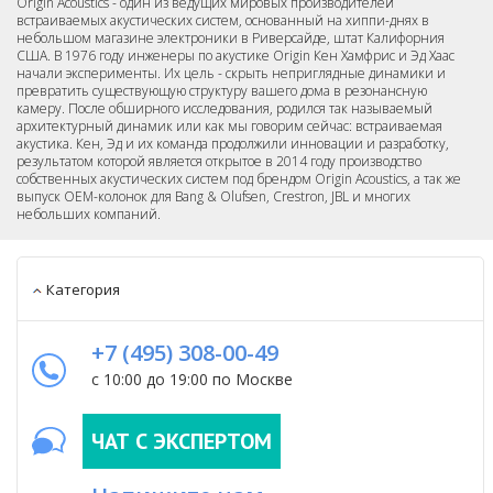
Origin Acoustics - один из ведущих мировых производителей
встраиваемых акустических систем, основанный на хиппи-днях в
небольшом магазине электроники в Риверсайде, штат Калифорния
США. В 1976 году инженеры по акустике Origin Кен Хамфрис и Эд Хаас
начали эксперименты. Их цель - скрыть неприглядные динамики и
превратить существующую структуру вашего дома в резонансную
камеру. После обширного исследования, родился так называемый
архитектурный динамик или как мы говорим сейчас: встраиваемая
акустика. Кен, Эд и их команда продолжили инновации и разработку,
результатом которой является открытое в 2014 году производство
собственных акустических систем под брендом Origin Acoustics, а так же
выпуск OEM-колонок для Bang & Olufsen, Crestron, JBL и многих
небольших компаний.
Категория
+7 (495) 308-00-49
с 10:00 до 19:00 по Москве
ЧАТ С ЭКСПЕРТОМ