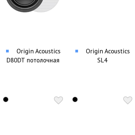
Origin Acoustics
Origin Acoustics
D80DT потолочная
SL4
стереофоническая
селектор акустически
акустика
систем