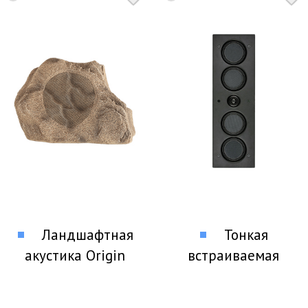
Ландшафтная
Тонкая
акустика Origin
встраиваемая
Acoustics OSR65
акустика Origin
Acoustics TFIW37EX