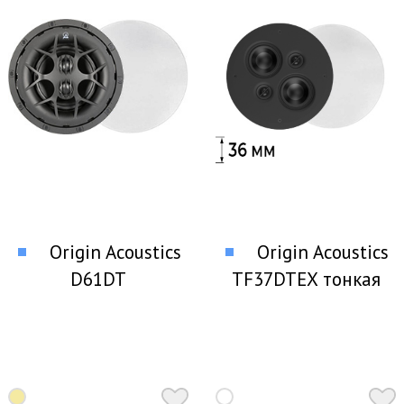
Origin Acoustics
Origin Acoustics
D61DT
TF37DTEX тонкая
стереофоническая
стерео акустика
потолочная акустика