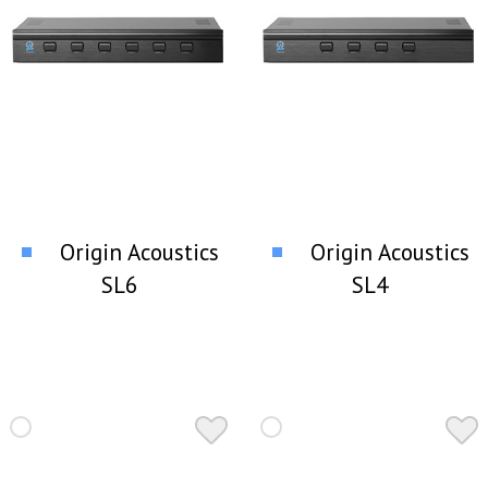
Origin Acoustics
Origin Acoustics
SL6
SL4
селектор акустических
селектор акустически
систем
систем