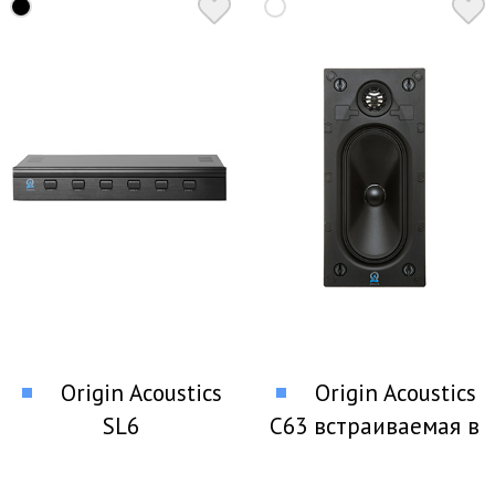
Origin Acoustics
Origin Acoustics
SL6
C63 встраиваемая в
селектор акустических
стены акустика
систем