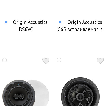
Origin Acoustics
Origin Acoustics
DS6VC
C65 встраиваемая в
селектор акустических
стены акустика
систем