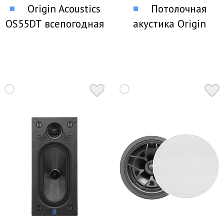
Origin Acoustics
Потолочная
OS55DT всепогодная
акустика Origin
стереофоническая
Acoustics P80
акустика