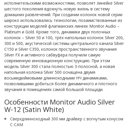
исполнительскими возможностями, позволят линейке Silver
шестого поколения вдохнуть новую жизнь в систему
домашних развлечений. При создании колонок новой серии
широко использовались технологии, позаимствованные из
конструкции моделей флагманских линеек Monitor Audio –
Platinum и Gold. Кроме того, динамики двух полочных
колонок – Silver 50 и 100, трёх напольных колонок Silver 200,
300 и 500, акустической системы центрального канала Silver
C150 и Silver C350, колонок пространственного звучания
Silver FX и активного сабвуфера получили самую
современную инновационную конструкцию. При этом
модель Silver 300 стала полностью 3-полосной, а новая
напольная колонка Silver 500 оснащена двумя
восьмидюймовыми длинноходными НЧ динамиками,
позволившими добиться более динамичного и плотного
звучания в помещениях самой большой площади.
Особенности Monitor Audio Silver
W-12 (Satin White)
Сверхдлинноходный 300 мм драйвер с вогнутым конусом
C-CAM