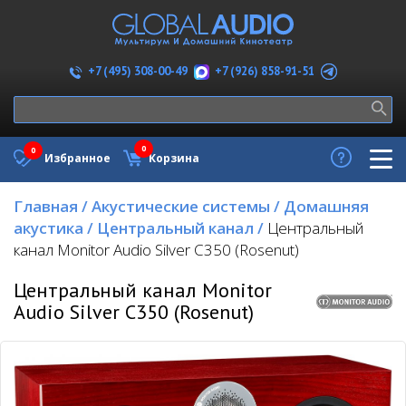
+7 (926) 858-91-51
+7 (495) 308-00-49
0
0
Избранное
Корзина
Главная
/
Акустические системы
/
Домашняя
акустика
/
Центральный канал
/
Центральный
канал Monitor Audio Silver C350 (Rosenut)
Центральный канал Monitor
Audio Silver C350 (Rosenut)