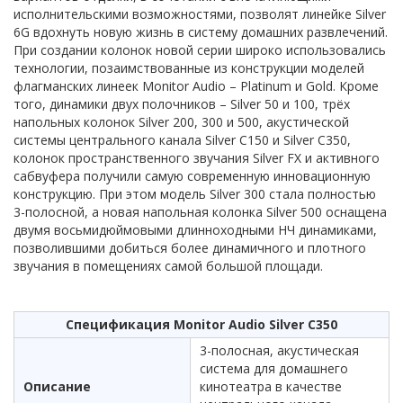
исполнительскими возможностями, позволят линейке Silver
6G вдохнуть новую жизнь в систему домашних развлечений.
При создании колонок новой серии широко использовались
технологии, позаимствованные из конструкции моделей
флагманских линеек Monitor Audio – Platinum и Gold. Кроме
того, динамики двух полочников – Silver 50 и 100, трёх
напольных колонок Silver 200, 300 и 500, акустической
системы центрального канала Silver C150 и Silver C350,
колонок пространственного звучания Silver FX и активного
сабвуфера получили самую современную инновационную
конструкцию. При этом модель Silver 300 стала полностью
3-полосной, а новая напольная колонка Silver 500 оснащена
двумя восьмидюймовыми длинноходными НЧ динамиками,
позволившими добиться более динамичного и плотного
звучания в помещениях самой большой площади.
Спецификация Monitor Audio Silver C350
3-полосная, акустическая
система для домашнего
Описание
кинотеатра в качестве