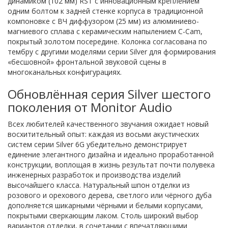
динамиком (102 мм) RST с инновационным креплением
одним болтом к задней стенке корпуса в традиционной
компоновке с ВЧ диффузором (25 мм) из алюминиево-
магниевого сплава с керамическим напылением C-Cam,
покрытый золотом посередине. Колонка согласована по
тембру с другими моделями серии Silver для формирования
«бесшовной» фронтальной звуковой сцены в
многоканальных конфигурациях.
Обновлённая серия Silver шестого
поколения от Monitor Audio
Всех любителей качественного звучания ожидает новый
восхитительный опыт: каждая из восьми акустических
систем серии Silver 6G убедительно демонстрирует
единение элегантного дизайна и идеально проработанной
конструкции, воплощая в жизнь результат почти полувека
инженерных разработок и производства изделий
высочайшего класса. Натуральный шпон отделки из
розового и орехового дерева, светлого или чёрного дуба
дополняется шикарными чёрными и белыми корпусами,
покрытыми сверкающим лаком. Столь широкий выбор
вариантов отделки, в сочетании с впечатляющими