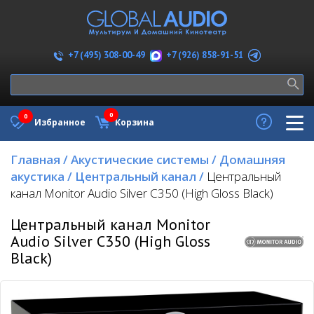
+7 (926) 858-91-51
+7 (495) 308-00-49
0
0
Избранное
Корзина
Главная
/
Акустические системы
/
Домашняя
акустика
/
Центральный канал
/
Центральный
канал Monitor Audio Silver C350 (High Gloss Black)
Центральный канал Monitor
Audio Silver C350 (High Gloss
Black)