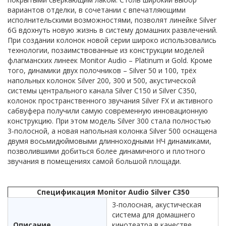
вариантов отделки, в сочетании с впечатляющими
исполнительскими возможностями, позволят линейке Silver
6G вдохнуть новую жизнь в систему домашних развлечений.
При создании колонок новой серии широко использовались
технологии, позаимствованные из конструкции моделей
флагманских линеек Monitor Audio – Platinum и Gold. Кроме
того, динамики двух полочников – Silver 50 и 100, трёх
напольных колонок Silver 200, 300 и 500, акустической
системы центрального канала Silver C150 и Silver C350,
колонок пространственного звучания Silver FX и активного
сабвуфера получили самую современную инновационную
конструкцию. При этом модель Silver 300 стала полностью
3-полосной, а новая напольная колонка Silver 500 оснащена
двумя восьмидюймовыми длинноходными НЧ динамиками,
позволившими добиться более динамичного и плотного
звучания в помещениях самой большой площади.
Спецификация Monitor Audio Silver C350
3-полосная, акустическая
система для домашнего
Описание
кинотеатра в качестве