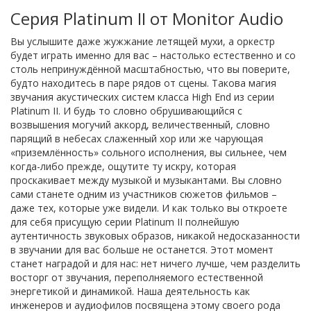
Серия Platinum II от Monitor Audio
Вы услышите даже жужжание летящей мухи, а оркестр
будет играть именно для вас – настолько естественно и со
столь непринуждённой масштабностью, что вы поверите,
будто находитесь в паре рядов от сцены. Такова магия
звучания акустических систем класса High End из серии
Platinum II. И будь то словно обрушивающийся с
возвышения могучий аккорд, величественный, словно
парящий в небесах слаженный хор или же чарующая
«приземлённость» сольного исполнения, вы сильнее, чем
когда-либо прежде, ощутите ту искру, которая
проскакивает между музыкой и музыкантами. Вы словно
сами станете одним из участников сюжетов фильмов –
даже тех, которые уже видели. И как только вы откроете
для себя присущую серии Platinum II полнейшую
аутентичность звуковых образов, никакой недосказанности
в звучании для вас больше не останется. Этот момент
станет наградой и для нас: нет ничего лучше, чем разделить
восторг от звучания, переполняемого естественной
энергетикой и динамикой. Наша деятельность как
инженеров и аудиофилов посвящена этому своего рода