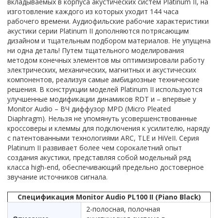
вкладываемых в корпуса акустических систем Platinum II, на
изготовление каждого из которых уходит 144 часа
рабочего времени. Аудиофильские рабочие характеристики
акустики серии Platinum II дополняются потрясающим
дизайном и тщательным подбором материалов. Не упущена
ни одна деталь! Путем тщательного моделирования
методом конечных элементов мы оптимизировали работу
электрических, механических, магнитных и акустических
компонентов, реализуя самые амбициозные технические
решения. В конструкции моделей Platinum II используются
улучшенные модификации динамиков RDT и – впервые у
Monitor Audio – ВЧ диффузор MPD (Micro Pleated
Diaphragm). Нельзя не упомянуть усовершенствованные
кроссоверы и клеммы для подключения к усилителю, наряду
с патентованными технологиями ARC, TLE и HiVeII. Серия
Platinum II развивает более чем сорокалетний опыт
создания акустики, представляя собой модельный ряд
класса high-end, обеспечивающий предельно достоверное
звучание источников сигнала.
Спецификация Monitor Audio PL100 II (Piano Black)
2-полосная, полочная