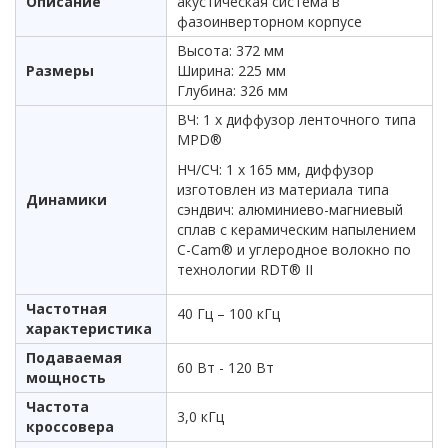
Описание
акустическая система в
фазоинверторном корпусе
Высота: 372 мм
Размеры
Ширина: 225 мм
Глубина: 326 мм
ВЧ: 1 х диффузор ленточного типа
MPD®
НЧ/СЧ: 1 х 165 мм, диффузор
изготовлен из материала типа
Динамики
сэндвич: алюминиево-магниевый
сплав с керамическим напылением
C-Cam® и углеродное волокно по
технологии RDT® II
Частотная
40 Гц – 100 кГц
характеристика
Подаваемая
60 Вт - 120 Вт
мощность
Частота
3,0 кГц
кроссовера