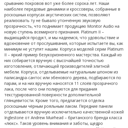
срыванию покровов вот уже более сорока лет. Наши
наиболее передовые динамики и кроссоверы, собранные в
роскошных корпусах акустических систем, позволяют
реализовать ту не бывало утончённую звуковую
прозрачность, что поднимает продукцию Monitor Audio на
новую ступень всемирного признания. Platinum II –
выдающийся продукт, и мы надеемся, что удовольствие и
вдохновение от прослушивания, которые испытаете вы, как
минимум не уступят нашим. Корпуса моделей серии Platinum
II – яркий пример безукоризненного мастерства. Каждый из
них собирается вручную с высочайшей точностью
изготовления, отличающей производителей элитной
мебели. Корпуса, отделываемые натуральным шпоном из
палисандра-сантос или эбенового дерева, подбираются по
парам, и на них вручную наносятся 11 слоёв прозрачного
лака, после чего они полируются для придания
текстурированной поверхности дополнительной
глянцевитости. Кроме того, предлагается отделка
роскошным чёрным рояльным лаком. Передние панели
отделываются вручную исключительно качественной кожей
Inglestone от Andrew Muirhead – британского бренда класса
«люкс». Таков уровень внимания и заботы, щедро