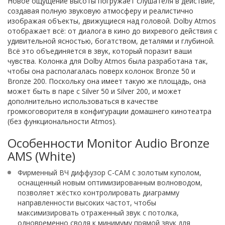
Новое ощущение высоты погружает слушателя в действие,
создавая полную звуковую атмосферу и реалистично
изображая объекты, движущиеся над головой. Dolby Atmos
отображает всё: от диалога в кино до вихревого действия с
удивительной ясностью, богатством, деталями и глубиной.
Всё это объединяется в звук, который поразит ваши
чувства. Колонка для Dolby Atmos была разработана так,
чтобы она располагалась поверх колонок Bronze 50 и
Bronze 200. Поскольку она имеет такую ​​же площадь, она
может быть в паре с Silver 50 и Silver 200, и может
дополнительно использоваться в качестве
громкоговорителя в конфигурации домашнего кинотеатра
(без функциональности Atmos).
Особенности Monitor Audio Bronze
AMS (White)
Фирменный ВЧ диффузор C-CAM с золотым куполом,
оснащенный новым оптимизированным волноводом,
позволяет жёстко контролировать диаграмму
направленности высоких частот, чтобы
максимизировать отраженный звук с потолка,
одновременно сводя к минимуму прямой звук для