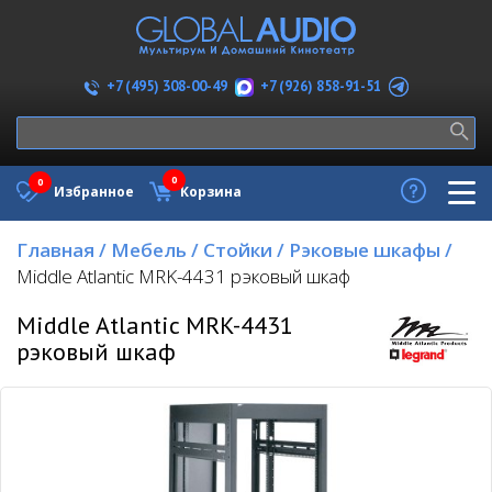
+7 (926) 858-91-51
+7 (495) 308-00-49
0
0
Избранное
Корзина
Главная
/
Мебель
/
Стойки
/
Рэковые шкафы
/
Middle Atlantic MRK-4431 рэковый шкаф
Middle Atlantic MRK-4431
рэковый шкаф