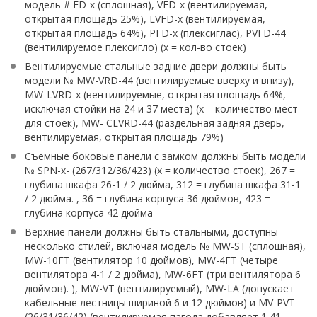
модель # FD-x (сплошная), VFD-x (вентилируемая,
открытая площадь 25%), LVFD-x (вентилируемая,
открытая площадь 64%), PFD-x (плексиглас), PVFD-44
(вентилируемое плексигло) (x = кол-во стоек)
Вентилируемые стальные задние двери должны быть
модели № MW-VRD-44 (вентилируемые вверху и внизу),
MW-LVRD-x (вентилируемые, открытая площадь 64%,
исключая стойки на 24 и 37 места) (x = количество мест
для стоек), MW- CLVRD-44 (раздельная задняя дверь,
вентилируемая, открытая площадь 79%)
Съемные боковые панели с замком должны быть модели
№ SPN-x- (267/312/36/423) (x = количество стоек), 267 =
глубина шкафа 26-1 / 2 дюйма, 312 = глубина шкафа 31-1
/ 2 дюйма. , 36 = глубина корпуса 36 дюймов, 423 =
глубина корпуса 42 дюйма
Верхние панели должны быть стальными, доступны
несколько стилей, включая модель № MW-ST (сплошная),
MW-10FT (вентилятор 10 дюймов), MW-4FT (четыре
вентилятора 4-1 / 2 дюйма), MW-6FT (три вентилятора 6
дюймов). ), MW-VT (вентилируемый), MW-LA (допускает
кабельные лестницы шириной 6 и 12 дюймов) и MV-PVT
(26/31/36/42) (вентилируемая пагода добавляет 1,41