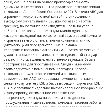
вещи, сильно влияя на общую производительность
динамика. В Expression ESL 13A реализована эксклюзивная
технология Anthem Room Correction (ARC). Включив ARC для
управления низкочастотной кривой по отношению к
выходному сигналу панели ESL (как показано на этом
графике), вы получите производительность на уровне
лаборатории тестирования звука MartinLogan. ARC
измеряет выходной низкочастотный звук в вашей комнате
и сравнивает его с оптимальными кривыми отклика,
учитывающими пространственные аномалии.
Усовершенствованные алгоритмы ARC затем эффективно
удаляют аномалии, оставляя только идеальный стандарт:
реалистично смешанные, естественно звучащие басы в
пространстве для прослушивания. Сводя к минимуму
взаимодействие с помещением благодаря басовой
технологии PoweredForce Forward и расширенным
возможностям ARC по коррекции помещения, а также
уникальному синтезу ESL и басовых секций, Expression ESL
13A обеспечивает идеально выгравированное изображение
и фокусировку; оптимальное естественное
воспроизведение звука на реалистичных уровнях
прослушивания; и маневренная, полнодиапазонная работа