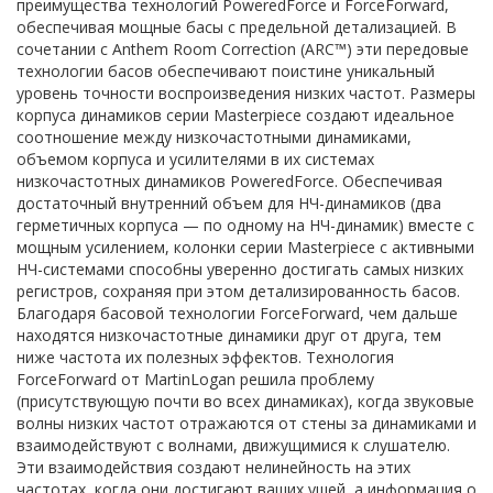
преимущества технологий PoweredForce и ForceForward,
обеспечивая мощные басы с предельной детализацией. В
сочетании с Anthem Room Correction (ARC™) эти передовые
технологии басов обеспечивают поистине уникальный
уровень точности воспроизведения низких частот. Размеры
корпуса динамиков серии Masterpiece создают идеальное
соотношение между низкочастотными динамиками,
объемом корпуса и усилителями в их системах
низкочастотных динамиков PoweredForce. Обеспечивая
достаточный внутренний объем для НЧ-динамиков (два
герметичных корпуса — по одному на НЧ-динамик) вместе с
мощным усилением, колонки серии Masterpiece с активными
НЧ-системами способны уверенно достигать самых низких
регистров, сохраняя при этом детализированность басов.
Благодаря басовой технологии ForceForward, чем дальше
находятся низкочастотные динамики друг от друга, тем
ниже частота их полезных эффектов. Технология
ForceForward от MartinLogan решила проблему
(присутствующую почти во всех динамиках), когда звуковые
волны низких частот отражаются от стены за динамиками и
взаимодействуют с волнами, движущимися к слушателю.
Эти взаимодействия создают нелинейность на этих
частотах, когда они достигают ваших ушей, а информация о