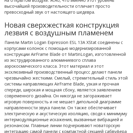
на открытом воздухе. Ясно, что именно этот уровень
высочайшей производительности отличает просто
превосходный звук от настоящего шедевра.
Новая сверхжесткая конструкция
лезвия с воздушным пламенем
Панели Martin Logan Expression ESL 13A XStat соединены с
корпусами колонок с помощью модернизированной
конструкции AirFrame Blade от MartinLogan, изготовленной
из экструдированного алюминиевого сплава
аэрокосмического класса. Этот материал и этот
эксклюзивный производственный процесс делают панели
чрезвычайно жесткими. Смелый, стремительный стиль этой
системы направляющих AirFrame Blade, узкая и прочная
спереди, широкая и мощная сбоку, является заявлением
современного дизайна. Он никогда не загораживает
игровую поверхность и не мешает дипольной диаграмме
направленности звука панели. Он также обеспечивает
электрическую и акустическую изоляцию, сводя к минимуму
интермодуляционные искажения, вызванные вибрацией и
резонансом. Плавные линии подчеркивают новаторскую
интеграцию самой панели с компактной секцией сабвуфера