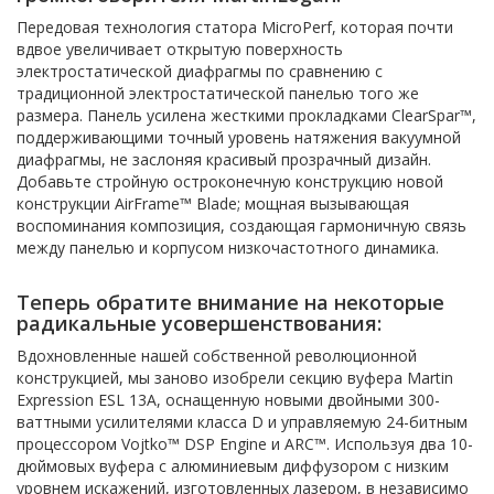
Передовая технология статора MicroPerf, которая почти
вдвое увеличивает открытую поверхность
электростатической диафрагмы по сравнению с
традиционной электростатической панелью того же
размера. Панель усилена жесткими прокладками ClearSpar™,
поддерживающими точный уровень натяжения вакуумной
диафрагмы, не заслоняя красивый прозрачный дизайн.
Добавьте стройную остроконечную конструкцию новой
конструкции AirFrame™ Blade; мощная вызывающая
воспоминания композиция, создающая гармоничную связь
между панелью и корпусом низкочастотного динамика.
Теперь обратите внимание на некоторые
радикальные усовершенствования:
Вдохновленные нашей собственной революционной
конструкцией, мы заново изобрели секцию вуфера Martin
Expression ESL 13A, оснащенную новыми двойными 300-
ваттными усилителями класса D и управляемую 24-битным
процессором Vojtko™ DSP Engine и ARC™. Используя два 10-
дюймовых вуфера с алюминиевым диффузором с низким
уровнем искажений, изготовленных лазером, в независимо