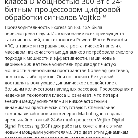
класса D мощностью 300 Вт с 24-
битным процессором цифровой
обработки сигналов Vojtko™
Производительность Expression ESL 13A была
пересмотрена с нуля. Использование всех преимуществ
таких инноваций, как технология PoweredForce Forward и
ARC, а также интеграция электростатической панели с
массивом низкочастотных динамиков потребовали смелого
подхода к мощности и эффективности. Наши новые
двойные 300-ваттные усилители производят чистую
мощность в небольшом пространстве более эффективно,
чем когда-либо прежде. Они позволяют без усилий
доставлять волнующее динамическое воздействие с
большим количеством накладных расходов. Превосходная и
надежная технология класса D означает, что потери
энергии между усилителями и низкочастотными
динамиками практически отсутствуют. Специальная
команда дизайнеров и инженеров MartinLogan создала
чрезвычайно точный 24-битный процессор Vojtko Digital
Signal Processing (DSP) для работы в сочетании с этими
новыми мощными усилителями. Это дает этим динамикам