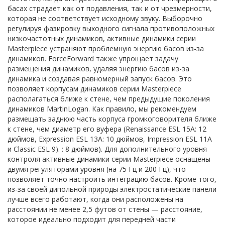
басах страдает как от подавления, так и от чрезмерности,
которая не соответствует исходному звуку. Выборочно
регулируя фазировку выходного сигнала противоположных
низкочастотных динамиков, активные динамики серии
Masterpiece устраняют проблемную энергию басов из-за
динамиков. ForceForward также упрощает задачу
размещения динамиков, удаляя энергию басов из-за
динамика и создавая равномерный запуск басов. Это
позволяет корпусам динамиков серии Masterpiece
располагаться ближе к стене, чем предыдущие поколения
динамиков MartinLogan. Как правило, мы рекомендуем
размещать заднюю часть корпуса громкоговорителя ближе
к стене, чем диаметр его вуфера (Renaissance ESL 15A: 12
дюймов, Expression ESL 13A: 10 дюймов, Impression ESL 11A
и Classic ESL 9). : 8 дюймов). Для дополнительного уровня
контроля активные динамики серии Masterpiece оснащены
двумя регуляторами уровня (на 75 Гц и 200 Гц), что
позволяет точно настроить интеграцию басов. Кроме того,
из-за своей дипольной природы электростатические панели
лучше всего работают, когда они расположены на
расстоянии не менее 2,5 футов от стены — расстояние,
которое идеально подходит для передней части