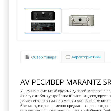
Характеристики
Обзор товара
AV РЕСИВЕР MARANTZ S
У SR5006 знаменитый круглый дисплей Marantz на пе
AirPlay с любого устройства iDevice. Он декодируе
делает его готовым к 3D video и ARC (Audio Return
боевиках, и одновременно предлагает превосходно
возможное качество звука со сжатых файлов с iPod 