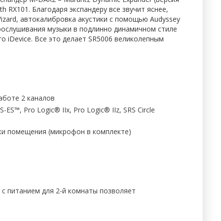
th RX101. Благодаря экспандеру все звучит яснее,
Wizard, автокалибровка акустики с помощью Audyssey
 прослушивания музыки в подлинно динамичном стиле
о iDevice. Все это делает SR5006 великолепным
работе 2 каналов
S™, Pro Logic® IIx, Pro Logic® IIz, SRS Circle
вки помещения (микрофон в комплекте)
 с питанием для 2-й комнаты позволяет