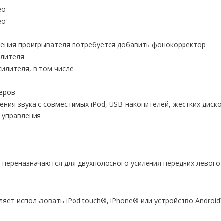
ео
ео
чения проигрывателя потребуется добавить фонокорректор
илителя
илителя, в том числе:
еров
ения звука с совместимых iPod, USB-накопителей, жестких дис
 управления
 переназначаются для двухполосного усиления передних левого 
яет использовать iPod touch®, iPhone® или устройство Android