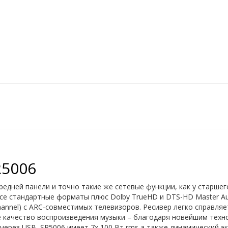
R5006
редней панели и точно такие же сетевые функции, как у старше
т все стандартные форматы плюс Dolby TrueHD и DTS-HD Master A
 Channel) с ARC-совместимых телевизоров. Ресивер легко справл
е качество воспроизведения музыки – благодаря новейшим техн
через USB, SR5006 имеет 7x 100 Вт rms а также динамический э