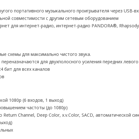
ругого портативного музыкального проигрывателя через USB-вх
ьной совместимости с другим сетевым оборудованием
нет для интернет-радио, интернет-радио PANDORA®, Rhapsody® 
мые схемы для максимально чистого звука.
 переназначаются для двухполосного усиления передних левого 
4 бит для всех каналов
ов
ой 1080p (6 входов, 1 выход)
повышением частоты (до 1080p)
 Return Channel, Deep Color, x.v.Color, SACD, автоматической с
выход)
альных