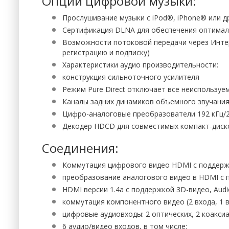
Опции цифровой музыки:
Прослушивание музыки с iPod®, iPhone® или д
Сертификация DLNA для обеспечения оптимал
Возможности потоковой передачи через Интер
регистрацию и подписку)
Характеристики аудио производительности:
конструкция сильноточного усилителя
Режим Pure Direct отключает все неиспользуе
Каналы задних динамиков объемного звучания
Цифро-аналоговые преобразователи 192 кГц/2
Декодер HDCD для совместимых компакт-диск
Соединения:
Коммутация цифрового видео HDMI с поддержк
преобразование аналогового видео в HDMI с 
HDMI версии 1.4a с поддержкой 3D-видео, Audio
коммутация компонентного видео (2 входа, 1 
цифровые аудиовходы: 2 оптических, 2 коакси
6 аудио/видео входов, в том числе: