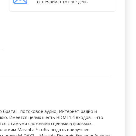
отвечаем в тот же день
го брата – потоковое аудио, Интернет-радио и
udio. Имеется целых шесть HDMI 1.4 входов – что
яется с самыми сложными сценами в фильмах-
ологиям Marantz. Чтобы выдать наилучшее
кспандер M-DAX2 – Marantz Dynamic Expander (версия