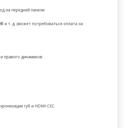
од на передней панели
и т. д. (может потребоваться оплата за
и правого динамиков.
инхронизации губ и HDMI-CEC