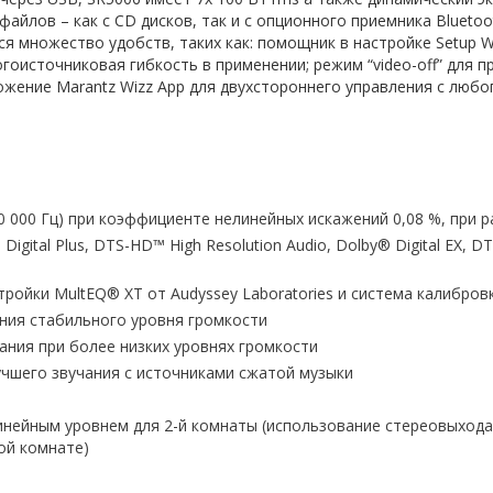
файлов – как с CD дисков, так и с опционного приемника Bluetoo
ся множество удобств, таких как: помощник в настройке Setup 
ногоисточниковая гибкость в применении; режим “video-off” для
жение Marantz Wizz App для двухстороннего управления с любог
0 000 Гц) при коэффициенте нелинейных искажений 0,08 %, при 
ital Plus, DTS-HD™ High Resolution Audio, Dolby® Digital EX, DTS-E
ройки MultEQ® XT от Audyssey Laboratories и система калибро
ния стабильного уровня громкости
ания при более низких уровнях громкости
лучшего звучания с источниками сжатой музыки
инейным уровнем для 2-й комнаты (использование стереовыхода
ой комнате)