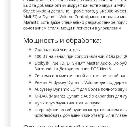
2). Эта добавка оптимизирует качество звука и MP3 
более живо и детально. Кроме того, у SR5006 имеет
MultiEQ и Dynamic Volume Control; многозонная и м
Marantz. Есть даже специально разработанное прило
сочетанием стиля, мощи и легкости в управлении.
Мощность и обработка:
7-канальный усилитель
100 Вт на канал при сопротивлении 8 Ом (20–2
Dolby® TrueHD, DTS-HD™ Master Audio, Dolby® Dig
Surround II и Декодирование DTS Neo:6
Система восьмиточечной автоматической наст
Режим Audyssey Dynamic Volume для поддержа
Audyssey Dynamic EQ™ для более полного звуч
M-DAX (Marantz Dynamic Audio eXpander) для 
мультирум/мультиисточник звука
стереофонический аудиовыход с питанием и л
использовать домашний кинотеатр 5.1 в главн