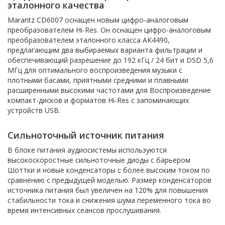
эталонного качества
Marantz CD6007 оснащен новым цифро-аналоговым
преобразователем Hi-Res. Он оснащен цифро-аналоговым
преобразователем эталонного класса AK4490,
предлагающим два выбираемых варианта фильтрации и
обеспечивающий разрешение до 192 кГц / 24 бит и DSD 5,6
МГц для оптимального воспроизведения музыки с
плотными басами, приятными средними и плавными
расширенными высокими частотами для Воспроизведение
компакт-дисков и форматов Hi-Res с запоминающих
устройств USB.
Сильноточный источник питания
В блоке питания аудиосистемы используются
высокоскоростные сильноточные диоды с барьером
Шоттки и новые конденсаторы с более высоким током по
сравнению с предыдущей моделью. Размер конденсаторов
источника питания был увеличен на 120% для повышения
стабильности тока и снижения шума переменного тока во
время интенсивных сеансов прослушивания.