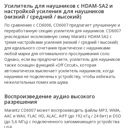
Усилитель для наушников с HDAM-SA2 и
настройкой усиления для наушников
(низкий / средний / высокий)
По сравнению с CD6006, CD6007 предлагает улучшенную и
переработанную секцию усилителя для наушников. CD6007
унаследовал эксклюзивную схему Marantz HDAM-SA2 с
тремя настройками усиления (низкий / средний / высокий)
для идеального сочетания практически с наушниками
любой марки для оптимального прослушивания соло.
Однако, если вы предпочитаете, усилитель для наушников
также оснащен функцией «Off Circuit», которая
автоматически выключает усилитель наушников, когда
наушники не подключены к устройству, чтобы избежать
нежелательных помех или шума.
Воспроизведение аудио высокого
разрешения
Marantz CD6007 может воспроизводить файлы MP3, WMA,
AAC и WAV, FLAC HD, ALAC, AIFF (до 192 кГц / 24 бит) и DSD
(до 5,6 МГц) с подключенного запоминающего устройства
USB.