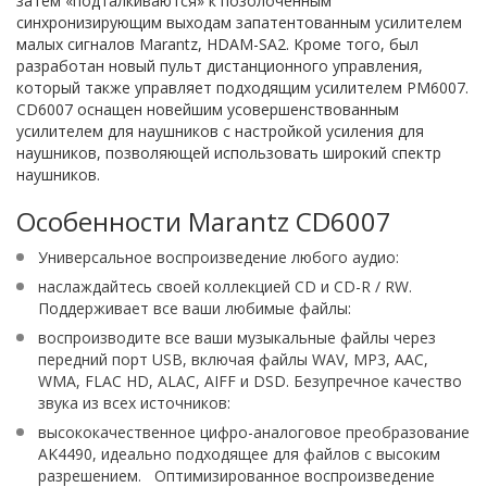
затем «подталкиваются» к позолоченным
синхронизирующим выходам запатентованным усилителем
малых сигналов Marantz, HDAM-SA2. Кроме того, был
разработан новый пульт дистанционного управления,
который также управляет подходящим усилителем PM6007.
CD6007 оснащен новейшим усовершенствованным
усилителем для наушников с настройкой усиления для
наушников, позволяющей использовать широкий спектр
наушников.
Особенности Marantz CD6007
Универсальное воспроизведение любого аудио:
наслаждайтесь своей коллекцией CD и CD-R / RW.
Поддерживает все ваши любимые файлы:
воспроизводите все ваши музыкальные файлы через
передний порт USB, включая файлы WAV, MP3, AAC,
WMA, FLAC HD, ALAC, AIFF и DSD. Безупречное качество
звука из всех источников:
высококачественное цифро-аналоговое преобразование
AK4490, идеально подходящее для файлов с высоким
разрешением. Оптимизированное воспроизведение