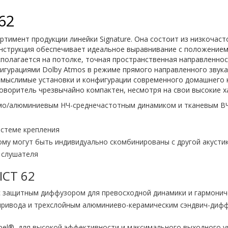
62
ртимент продукции линейки Signature. Она состоит из низкочас
онструкция обеспечивает идеальное выравнивание с положением 
олагается на потолке, точная пространственная направленность
игурациями Dolby Atmos в режиме прямого направленного звук
е мыслимые установки и конфигурации современного домашнего 
оворитель чрезвычайно компактен, несмотря на свои высокие х
амо/алюминиевым НЧ-среднечастотным динамиком и тканевым В
стеме крепления
тому могут быть индивидуально скомбинированы с другой акустик
и слушателя
ICT 62
с защитным диффузором для превосходной динамики и гармонич
ривода и трехслойным алюминиево-керамическим сэндвич-дифф
ppel®, для высокой эффективности и максимального выходного 