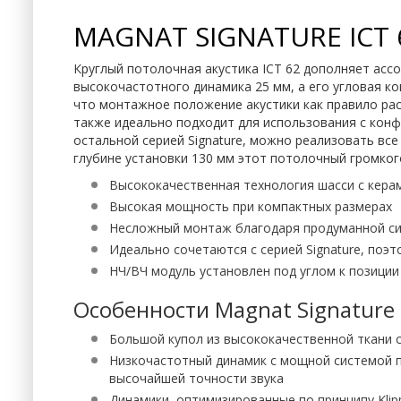
MAGNAT SIGNATURE ICT 
Круглый потолочная акустика ICT 62 дополняет ассо
высокочастотного динамика 25 мм, а его угловая к
что монтажное положение акустики как правило расп
также идеально подходит для использования с конф
остальной серией Signature, можно реализовать вс
глубине установки 130 мм этот потолочный громког
Высококачественная технология шасси с кер
Высокая мощность при компактных размерах
Несложный монтаж благодаря продуманной си
Идеально сочетаются с серией Signature, поэ
НЧ/ВЧ модуль установлен под углом к ​​позици
Особенности Magnat Signature 
Большой купол из высококачественной ткани 
Низкочастотный динамик с мощной системой п
высочайшей точности звука
Динамики, оптимизированные по принципу Kli