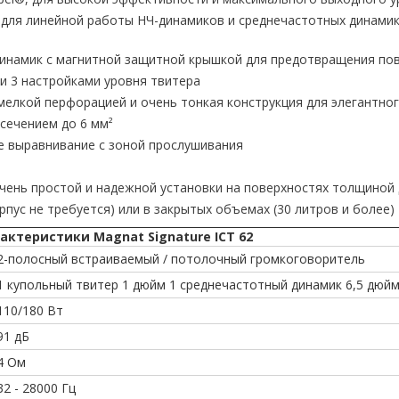
 для линейной работы НЧ-динамиков и среднечастотных динам
динамик с магнитной защитной крышкой для предотвращения п
и 3 настройками уровня твитера
мелкой перфорацией и очень тонкая конструкция для элегантно
сечением до 6 мм²
ое выравнивание с зоной прослушивания
чень простой и надежной установки на поверхностях толщиной 
рпус не требуется) или в закрытых объемах (30 литров и более)
актеристики Magnat Signature ICT 62
2-полосный встраиваемый / потолочный громкоговоритель
1 купольный твитер 1 дюйм 1 среднечастотный динамик 6,5 дюй
110/180 Вт
91 дБ
4 Ом
32 - 28000 Гц