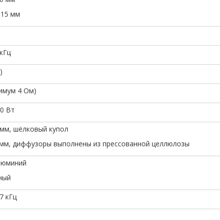
115 мм
 кГц
)
имум 4 Ом)
20 Вт
3 мм, шёлковый купол
0 мм, диффузоры выполнены из прессованной целлюлозы
люминий
ный
,7 кГц