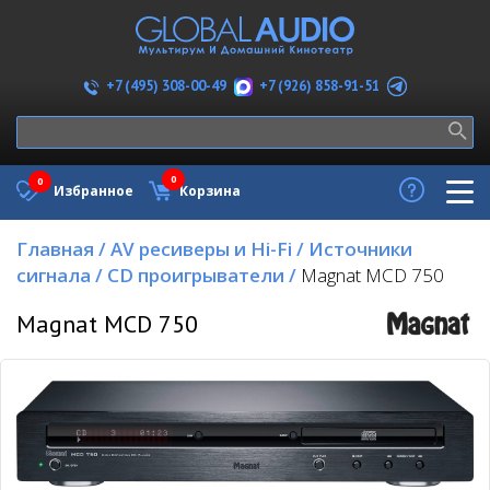
+7 (926) 858-91-51
+7 (495) 308-00-49
0
0
Избранное
Корзина
Главная
/
AV ресиверы и Hi-Fi
/
Источники
сигнала
/
CD проигрыватели
/
Magnat MCD 750
Magnat MCD 750