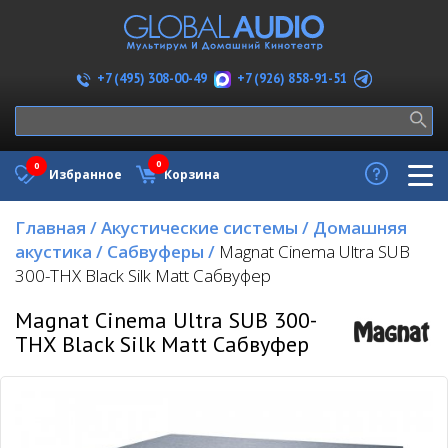
+7 (926) 858-91-51
+7 (495) 308-00-49
0
0
Избранное
Корзина
Главная
/
Акустические системы
/
Домашняя
акустика
/
Сабвуферы
/
Magnat Cinema Ultra SUB
300-THX Black Silk Matt Сабвуфер
Magnat Cinema Ultra SUB 300-
THX Black Silk Matt Сабвуфер