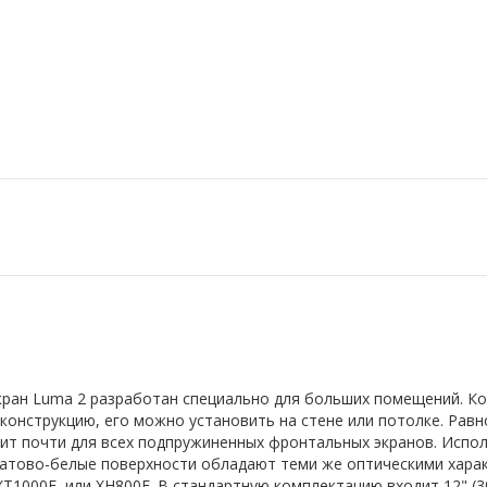
ран Luma 2 разработан специально для больших помещений. Кор
конструкцию, его можно установить на стене или потолке. Рав
дит почти для всех подпружиненных фронтальных экранов. Испо
атово-белые поверхности обладают теми же оптическими харак
1000E, или XH800E. В стандартную комплектацию входит 12" (30,