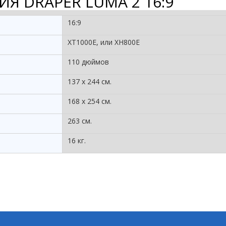
Я DRAPER LUMA 2 16:9
16:9
XT1000E, или XH800E
110 дюймов
137 х 244 см.
168 х 254 см.
263 см.
16 кг.