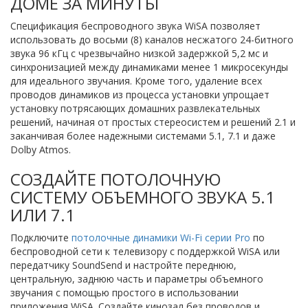
ДОМЕ ЗА МИНУТЫ
Спецификация беспроводного звука WiSA позволяет
использовать до восьми (8) каналов несжатого 24-битного
звука 96 кГц с чрезвычайно низкой задержкой 5,2 мс и
синхронизацией между динамиками менее 1 микросекунды
для идеального звучания. Кроме того, удаление всех
проводов динамиков из процесса установки упрощает
установку потрясающих домашних развлекательных
решений, начиная от простых стереосистем и решений 2.1 и
заканчивая более надежными системами 5.1, 7.1 и даже
Dolby Atmos.
СОЗДАЙТЕ ПОТОЛОЧНУЮ
СИСТЕМУ ОБЪЕМНОГО ЗВУКА 5.1
ИЛИ 7.1
Подключите
потолочные динамики Wi-Fi серии Pro
по
беспроводной сети к телевизору с поддержкой WiSA или
передатчику SoundSend и настройте переднюю,
центральную, заднюю часть и параметры объемного
звучания с помощью простого в использовании
приложения WiSA. Создайте кинозал без проводов и