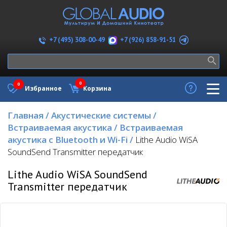
+7 (926) 858-91-51
+7 (495) 308-00-49
0
0
Избранное
Корзина
Главная
/
Акустические системы
/
Встраиваемая акустика
/
Встраиваемая
акустика с Bluetooth и Wi-Fi
/
Lithe Audio WiSA
SoundSend Transmitter передатчик
Lithe Audio WiSA SoundSend
Transmitter передатчик