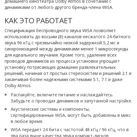
домашнего кинотеатра Dolby Atmos в сочетании с
динамиками от любого другого бренда-члена WiSA.
КАК ЭТО РАБОТАЕТ
Спецификация беспроводного звука WiSA позволяет
использовать до восьми (8) каналов несжатого 24-битного
звука 96 кГц с чрезвычайно низкой задержкой 5,2 мс и
синхронизацией между динамиками менее 1 микросекунды
для идеального звучания. Кроме того, удаление всех
проводов динамиков из процесса установки упрощает
установку потрясающих домашних развлекательных
решений, начиная от простых стереосистем и решений 2.1 и
заканчивая более надежными системами 5.1, 7.1 и даже
Dolby Atmos.
Распакуйте, включите питание и наслаждайтесь.
Забудьте о проводах динамиков и запутанной настройке.
Акустические системы и компоненты,
сертифицированные WiSA, могут быть добавлены в микс
в любое время.
WiSA передает 24 бита с частотой 48 кГц / 96 кГц, что в
два раза выше качества звука компакт-дисков.