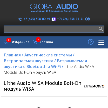
+7 (926) 858-91-51
+7 (495) 308-00-49
0
0
Избранное
Корзина
Главная
/
Акустические системы
/
Встраиваемая акустика
/
Встраиваемая
акустика с Bluetooth и Wi-Fi
/
Lithe Audio WiSA
Module Bolt-On модуль WiSA
Lithe Audio WiSA Module Bolt-On
модуль WiSA