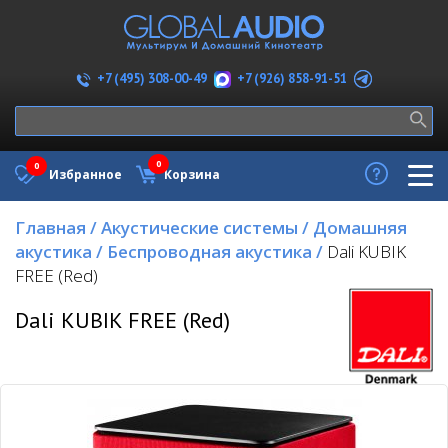
+7 (926) 858-91-51
+7 (495) 308-00-49
0
0
Избранное
Корзина
Главная
/
Акустические системы
/
Домашняя
акустика
/
Беспроводная акустика
/
Dali KUBIK
FREE (Red)
Dali KUBIK FREE (Red)