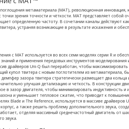
ние с MAT™
я поглощения метаматериала (MAT), революционная инновация,
с точки зрения точности и чёткости. МАТ представляет собой о
щает определенную частоту. В сочетании каналы действуют как
 твитера, устраняя возникающие в результате искажения и обес
ления с MAT используется во всех семи моделях серии R и обес
 знаний и применения передовых инструментов моделирования и 
ссив драйверов Uni-Q был переработан, чтобы максимизировать
щий купол твитера с новым поглотителем из метаматериала, бы
й демпфер зазора твитера стратегически размещает два кольца
начительно улучшая детализацию и четкость. В конструкции дви
ое в зазор двигателя, чтобы минимизировать индуктивность и 
азона и уменьшает тепловое сжатие, что приводит к повышению
ях Blade и The Reference, используется в массиве драйверов U
корпус, а также решить проблему дополнительного звука, созд
аботает, отделяя массивный среднечастотный двигатель от шасс
го звука.