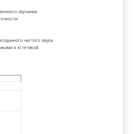
венного звучания.
точности
озданного чистого звука.
иками и эстетикой.