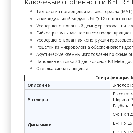
Ключевые особенности KEF R3 M
Технология поглощения метаматериала (MAT) 
Индивидуальный модуль Uni-Q 12-го поколени
Усовершенствованный демпфер зазора твитер
Гибкое развязывающее шасси предотвращает 
Усовершенствованная конструкция кроссовера 
Решетки из микроволокна обеспечивают идеал
Акустические клеммы изготовлены по схеме bi-w
Напольные стойки S3 для колонок R3 Meta дос
Отделка синяя глянцевая
Спецификация KEF
Описание
3-полосн
Высота: 
Размеры
Ширина: 
Глубина: 
СЧ: 1 х 1
ВЧ: 1 х 
Динамики
НЧ: 1 х 1