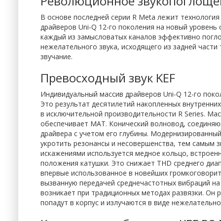
Революционное звукопоглоще
В основе последней серии R Meta лежит технологи
драйверов Uni-Q 12-го поколения на новый уровень 
каждый из замысловатых каналов эффективно погло
нежелательного звука, исходящего из задней части
звучание.
Превосходный звук KEF
Индивидуальный массив драйверов Uni-Q 12-го поко
Это результат десятилетий накопленных внутренних
в исключительной производительности R Series. Ма
обеспечивает MAT. Конический волновод, соединяю
драйвера с учетом его глубины. Модернизированны
укротить резонансы и несовершенства, тем самым з
искажениями используется медное кольцо, встроенн
положения катушки. Это снижает THD среднего диап
впервые использованное в новейших громкоговорител
вызванную передачей среднечастотных вибраций на 
возникает при традиционных методах развязки. Он р
попадут в корпус и излучаются в виде нежелательно