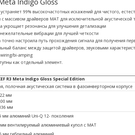
eta Indigo Gloss
устраняет 99% высокочастотных искажений для чистого, естест
я с массивом драйверов MAT для исключительной акустической 
а укрощает резонансы для улучшения детализации
нежелательные вибрации для лучшей четкости
точно настроила путь прохождения сигнала для получения перв
ьный баланс между защитой драйверов, звуковыми характерист
iring/bi-amping
тупны как отдельный элемент.
 R3 Meta Indigo Gloss Special Edition
ая, полочная акустическая система в фазоинверторном корпусе
422 мм
200 мм
336 мм
25 мм алюминий Uni-Q 12- поколения
25 мм вентилируемый алюминиевый купол с MAT
65 мм гибридный алюминий